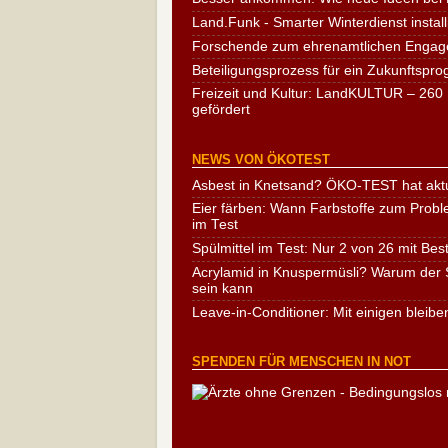
Land.Funk - Smarter Winterdienst install
Forschende zum ehrenamtlichen Engag
Beteiligungsprozess für ein Zukunftspr
Freizeit und Kultur: LandKULTUR – 260 
gefördert
NEWS VON ÖKOTEST
Asbest in Knetsand? ÖKO-TEST hat aktu
Eier färben: Wann Farbstoffe zum Probl
im Test
Spülmittel im Test: Nur 2 von 26 mit Bes
Acrylamid in Knuspermüsli? Warum der S
sein kann
Leave-in-Conditioner: Mit einigen bleibe
SPENDEN FÜR MENSCHEN IN NOT