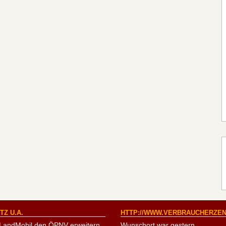
Z U.A.
HTTP://WWW.VERBRAUCHERZEN
LandMobil den ÖPNV erweitern
Wunschort war gestern