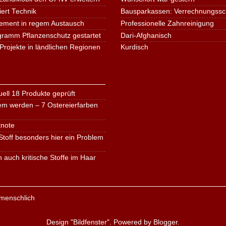
iert Technik
Bausparkassen: Verrechnungssche
ement in regem Austausch
Professionelle Zahnreinigung
ogramm Pflanzenschutz gestartet
Dari-Afghanisch
Projekte in ländlichen Regionen
Kurdisch
ell 18 Produkte geprüft
em werden – 7 Ostereierfarben
tnote
toff besonders hier ein Problem
n auch kritische Stoffe im Haar
Design "Bildfenster". Powered by
Blogger
.