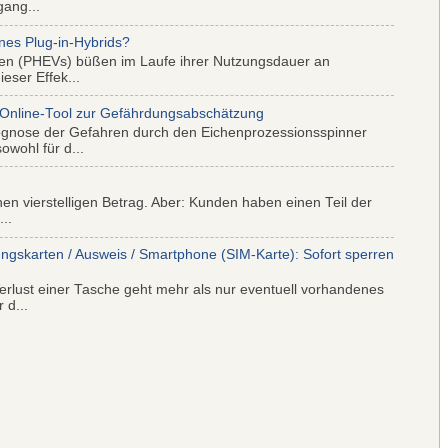
gang...
nes Plug-in-Hybrids?
iden (PHEVs) büßen im Laufe ihrer Nutzungsdauer an
eser Effek...
 Online-Tool zur Gefährdungsabschätzung
ognose der Gefahren durch den Eichenprozessionsspinner
wohl für d...
nen vierstelligen Betrag. Aber: Kunden haben einen Teil der
..
ungskarten / Ausweis / Smartphone (SIM-Karte): Sofort sperren
rlust einer Tasche geht mehr als nur eventuell vorhandenes
 d...