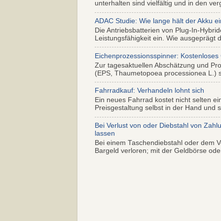
unterhalten sind vielfältig und in den ver
ADAC Studie: Wie lange hält der Akku ei
Die Antriebsbatterien von Plug-In-Hybr
Leistungsfähigkeit ein. Wie ausgeprägt di
Eichenprozessionsspinner: Kostenloses
Zur tagesaktuellen Abschätzung und Pr
(EPS, Thaumetopoea processionea L.) so
Fahrradkauf: Verhandeln lohnt sich
Ein neues Fahrrad kostet nicht selten ei
Preisgestaltung selbst in der Hand und s.
Bei Verlust von oder Diebstahl von Zahl
lassen
Bei einem Taschendiebstahl oder dem Ve
Bargeld verloren; mit der Geldbörse oder