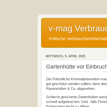
v-mag Verbrau
Kritische Verbraucherinforma
MITTWOCH, 9. APRIL 2025
Gartenhütte vor Einbruc
Die Polizeiliche Kriminalprävention m
gut geschützt werden sollten; denn di
Rasenmäher & Co. abgesehen.
Schlecht gesicherte Gartenhütten wer
schnell aufgebrochen. Und - falls Fens
Einbrechern leicht zu öffnen.