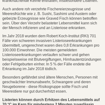
krankmachende Keime enthalten; insbesondere Listerien.
Auch andere roh verzehrte Fischereierzeugnisse und
Meeresfrüchte wie z. B. Sushi, Sashimi und Austern oder
gebeizte Erzeugnisse wie Graved Fisch können betroffen
sein. Über den Verzehr belasteter Lebensmittel kann sich
der Mensch infizieren und an Listeriose erkranken.
Im Jahr 2018 wurden dem Robert Koch-Institut (RKI) 701
Fälle von schweren invasiven Listerioseerkrankungen
übermittelt, umgerechnet waren dies 0,8 Erkrankungen pro
100.000 Einwohner. Die meisten gemeldeten
Listerioseerkrankungen verlaufen schwer und gehen
beispielsweise mit Blutvergiftungen, Hirnhautentzündungen
oder Fehlgeburten einher. In 5 % der Fälle endete die
Erkrankung im Jahr 2018 tödlich.
Besonders gefährdet sind ältere Menschen, Personen mit
geschwächter Immunabwehr, Schwangere und deren
Neugeborene - diese Risikogruppe sollte Fisch und
Meerestiere nur gut durcherhitzt essen.
Listerien können durch Erhitzen des Lebensmittels auf
70 °C im Kern für mindestens 2 Minuten zuverlässig