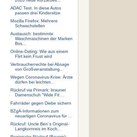
2020 neue Kurzarbeit...
ADAC Test: In diese Autos
passen drei Kindersitze
Mozilla Firefox: Mehrere
Schwachstellen
Austausch: bestimmte
Waschmaschinen der Marken
Bos...
Online-Dating: Wie aus einem
Flirt kein Frust wird
Verbraucherrechte bei Absage
von Großveranstaltung...
Wegen Coronavirus-Krise: Ärzte
dürfen bei leichten...
Rückruf via Primark: brauner
Damenschuh "Wide Fit ...
Fahrräder gegen Diebe sichern
BZgA-Informationen zum
neuartigen Coronavirus für ...
Rückruf: Uncle Ben´s Original-
Langkornreis im Koch...
Regionaler Rückruf (Bayern):