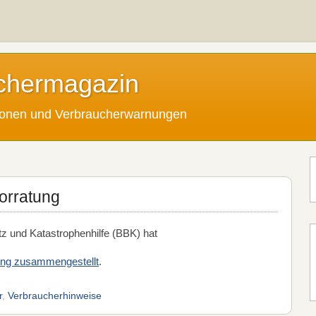
chermagazin
tionen und Verbraucherwarnungen
vorratung
 und Katastrophenhilfe (BBK) hat
atung zusammengestellt
.
r
,
Verbraucherhinweise