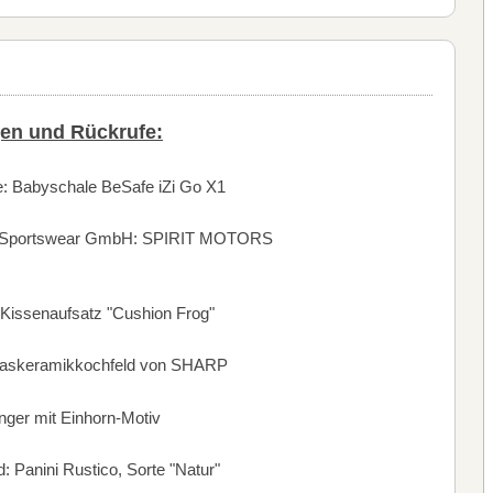
en und Rückrufe:
e: Babyschale BeSafe iZi Go X1
d Sportswear GmbH: SPIRIT MOTORS
Kissenaufsatz "Cushion Frog"
-Glaskeramikkochfeld von SHARP
nger mit Einhorn-Motiv
d: Panini Rustico, Sorte "Natur"