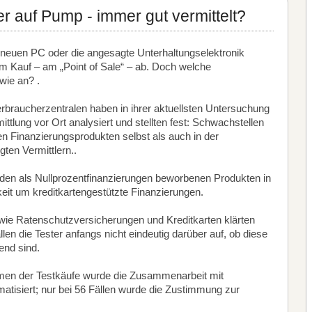
 auf Pump - immer gut vermittelt?
n neuen PC oder die angesagte Unterhaltungselektronik
im Kauf – am „Point of Sale“ – ab. Doch welche
wie an? .
braucherzentralen haben in ihrer aktuellsten Untersuchung
ttlung vor Ort analysiert und stellten fest: Schwachstellen
n Finanzierungsprodukten selbst als auch in der
gten Vermittlern..
 den als Nullprozentfinanzierungen beworbenen Produkten in
keit um kreditkartengestützte Finanzierungen.
ie Ratenschutzversicherungen und Kreditkarten klärten
llen die Tester anfangs nicht eindeutig darüber auf, ob diese
tend sind.
men der Testkäufe wurde die Zusammenarbeit mit
ematisiert; nur bei 56 Fällen wurde die Zustimmung zur