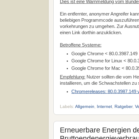
Dies ist eine Warnmeldung vom Bundesam
Ein entfernter, anonymer Angreifer k
beliebigen Programmcode auszuführen,
vorkehrungen zu umgehen. Zur Ausnutz
einen Link dorthin anzuklicken.
Betroffene Systeme:
Google Chrome < 80.0.3987.149
Google Chrome for Linux < 80.0.
Google Chrome for Mac < 80.0.3
Empfehlung:
Nutzer sollten die vom Her
installieren, um die Schwachstellen zu
Chromereleases: 80.0.3987.149
Labels:
Allgemein
,
Internet
,
Ratgeber
,
V
Erneuerbare Energien de
Bruttoendenergieverbra