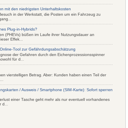
mit den niedrigsten Unterhaltskosten
Besuch in der Werkstatt, die Posten um ein Fahrzeug zu
gang...
nes Plug-in-Hybrids?
iden (PHEVs) büßen im Laufe ihrer Nutzungsdauer an
eser Effek...
 Online-Tool zur Gefährdungsabschätzung
ognose der Gefahren durch den Eichenprozessionsspinner
wohl für d...
nen vierstelligen Betrag. Aber: Kunden haben einen Teil der
..
ungskarten / Ausweis / Smartphone (SIM-Karte): Sofort sperren
rlust einer Tasche geht mehr als nur eventuell vorhandenes
 d...