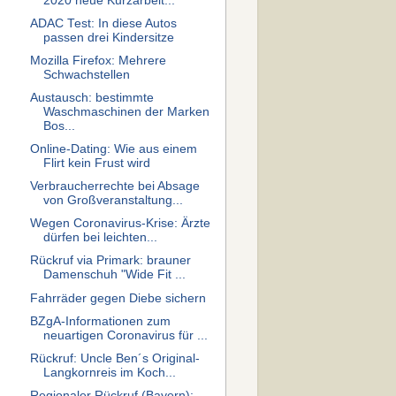
2020 neue Kurzarbeit...
ADAC Test: In diese Autos
passen drei Kindersitze
Mozilla Firefox: Mehrere
Schwachstellen
Austausch: bestimmte
Waschmaschinen der Marken
Bos...
Online-Dating: Wie aus einem
Flirt kein Frust wird
Verbraucherrechte bei Absage
von Großveranstaltung...
Wegen Coronavirus-Krise: Ärzte
dürfen bei leichten...
Rückruf via Primark: brauner
Damenschuh "Wide Fit ...
Fahrräder gegen Diebe sichern
BZgA-Informationen zum
neuartigen Coronavirus für ...
Rückruf: Uncle Ben´s Original-
Langkornreis im Koch...
Regionaler Rückruf (Bayern):