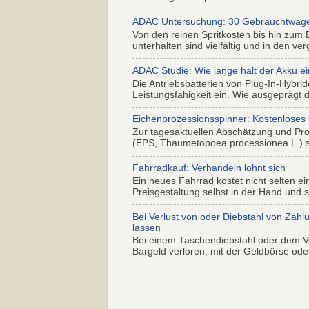
ADAC Untersuchung: 30 Gebrauchtwagen 
Von den reinen Spritkosten bis hin zum 
unterhalten sind vielfältig und in den ver
ADAC Studie: Wie lange hält der Akku ei
Die Antriebsbatterien von Plug-In-Hybr
Leistungsfähigkeit ein. Wie ausgeprägt di
Eichenprozessionsspinner: Kostenloses
Zur tagesaktuellen Abschätzung und Pr
(EPS, Thaumetopoea processionea L.) so
Fahrradkauf: Verhandeln lohnt sich
Ein neues Fahrrad kostet nicht selten ei
Preisgestaltung selbst in der Hand und s.
Bei Verlust von oder Diebstahl von Zahl
lassen
Bei einem Taschendiebstahl oder dem Ve
Bargeld verloren; mit der Geldbörse oder