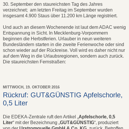
30. September den staureichsten Tag des Jahres
verzeichnet; am letzten Freitag im September wurden
insgesamt 4.900 Staus über 11.200 km Länge registriert.
Und auch an diesem Wochenende ist laut dem ADAC wenig
Entspannung in Sicht. In Mecklenburg-Vorpommern
beginnen die Herbstferien. Urlauber in neun weiteren
Bundesländern starten in die zweite Ferienwoche oder sind
schon wieder auf der Rückreise. Voll wird es daher nicht nur
auf dem Weg in die Urlaubsregionen, sondern auch zurück.
Die staureichsten Fernstraßen:
MITTWOCH, 19. OKTOBER 2016
Rückruf: GUT&GÜNSTIG Apfelschorle,
0,5 Liter
Die EDEKA-Zentrale ruft den Artikel „
Apfelschorle, 0,5
Liter
“ mit der Bezeichnung „
GUT&GÜNSTIG
“, produziert
von der
Urstromquelle GmbH & Co. KG
, zurück. Betroffen