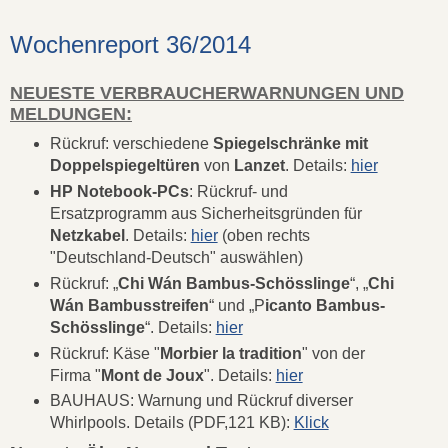
Wochenreport 36/2014
NEUESTE VERBRAUCHERWARNUNGEN UND
MELDUNGEN:
Rückruf: verschiedene
Spiegelschränke mit
Doppelspiegeltüren
von
Lanzet
. Details:
hier
HP Notebook-PCs
: Rückruf- und
Ersatzprogramm aus Sicherheitsgründen für
Netzkabel
. Details:
hier
(oben rechts
"Deutschland-Deutsch" auswählen)
Rückruf: „
Chi Wán Bambus-Schösslinge
“, „
Chi
Wán Bambusstreifen
“ und „P
icanto Bambus-
Schösslinge
“. Details:
hier
Rückruf: Käse "
Morbier la tradition
" von der
Firma "
Mont de Joux
". Details:
hier
BAUHAUS: Warnung und Rückruf diverser
Whirlpools. Details (PDF,121 KB):
Klick