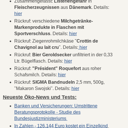
Zusammengefasst:
Listeriengefahr
in
Fleischerzeugnissen
aus
Dänemark
. Details:
hier
Rückruf: verschiedene
Milchgetränke-
Markenprodukte in Flaschen mit
Sportverschluss
. Details:
hier
Rückruf: Ziegenrohmilchkäse "
Crottin de
Chavignol au lait cru
". Details:
hier
Rückruf:
Bier Geroldsecker
unfiltriert in der 0,33
Ltr. Bügelflasch. Details:
hier
Rückruf:
"Président" Roquefort
aus roher
Schafsmilch. Details:
hier
Rückruf:
SIGMA Bandnudeln
2,5 mm, 500g,
"Makaron Swojski". Details:
hier
Neueste Öko-News und Tests:
Banken und Versicherungen: Umstrittene
Beratungsprotokolle - Studie des
Bundesjustizministeriums
In Zahlen - 126.144 Euro kostet ein Einzelkind