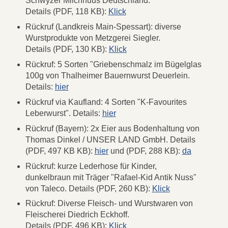
Schwyzer Milchhuus Deutschland.
Details (PDF, 118 KB):
Klick
Rückruf (Landkreis Main-Spessart): diverse
Wurstprodukte von Metzgerei Siegler.
Details (PDF, 130 KB):
Klick
Rückruf: 5 Sorten "Griebenschmalz im Bügelglas
100g von Thalheimer Bauernwurst Deuerlein.
Details:
hier
Rückruf via Kaufland: 4 Sorten "K-Favourites
Leberwurst". Details:
hier
Rückruf (Bayern): 2x Eier aus Bodenhaltung von
Thomas Dinkel / UNSER LAND GmbH. Details
(PDF, 497 KB KB):
hier
und (PDF, 288 KB):
da
Rückruf: kurze Lederhose für Kinder,
dunkelbraun mit Träger "Rafael-Kid Antik Nuss"
von Taleco. Details (PDF, 260 KB):
Klick
Rückruf: Diverse Fleisch- und Wurstwaren von
Fleischerei Diedrich Eckhoff.
Details (PDF, 496 KB):
Klick