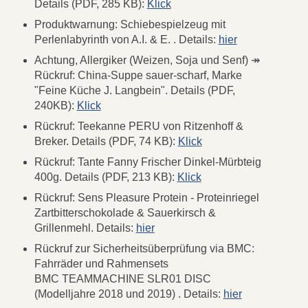
Details (PDF, 285 KB):
Klick
Produktwarnung: Schiebespielzeug mit
Perlenlabyrinth von A.I. & E. . Details:
hier
Achtung, Allergiker (Weizen, Soja und Senf) ↠
Rückruf: China-Suppe sauer-scharf, Marke
"Feine Küche J. Langbein". Details (PDF,
240KB):
Klick
Rückruf: Teekanne PERU von Ritzenhoff &
Breker. Details (PDF, 74 KB):
Klick
Rückruf: Tante Fanny Frischer Dinkel-Mürbteig
400g. Details (PDF, 213 KB):
Klick
Rückruf: Sens Pleasure Protein - Proteinriegel
Zartbitterschokolade & Sauerkirsch &
Grillenmehl. Details:
hier
Rückruf zur Sicherheitsüberprüfung via BMC:
Fahrräder und Rahmensets
BMC TEAMMACHINE SLR01 DISC
(Modelljahre 2018 und 2019) . Details:
hier