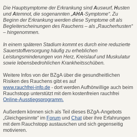
Die Hauptsymptome der Erkrankung sind
A
uswurf,
H
usten
und
A
temnot, die sogenannten „
AHA
-Symptome“. Zu
Beginn der Erkrankung werden diese Symptome oft als
Begleiterscheinungen des Rauchens – als „Raucherhusten“
– hingenommen.
In einem späteren Stadium kommt es durch eine reduzierte
Sauerstoffversorgung häufig zu erheblichen
Leistungsminderungen von Herz, Kreislauf und Muskulatur
sowie lebensbedrohlichen Krankheitsschüben.
Weitere Infos von der BZgA über die gesundheitlichen
Risiken des Rauchens gibt es auf
www.rauchfrei-info.de
- dort werden Aufhörwillige auch beim
Rauchstopp unterstützt mit dem kostenfreien rauchfrei
Online-Ausstiegsprogramm.
Außerdem können sich als Teil dieses BZgA-Angebots
„Gleichgesinnte“ im
Forum
und
Chat
über ihre Erfahrungen
mit dem Rauchstopp austauschen und sich gegenseitig
motivieren.