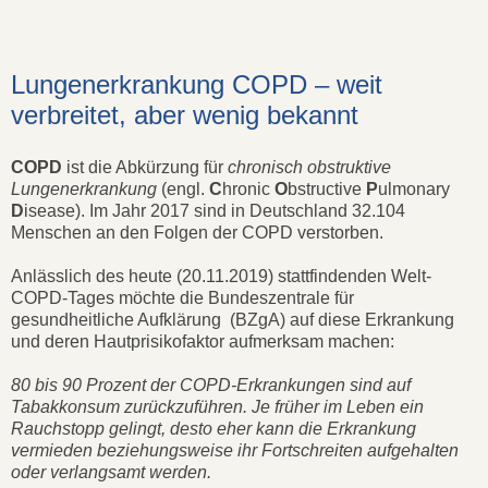
Lungenerkrankung COPD – weit
verbreitet, aber wenig bekannt
COPD
ist die Abkürzung für
chronisch obstruktive
Lungenerkrankung
(engl.
C
hronic
O
bstructive
P
ulmonary
D
isease). Im Jahr 2017 sind in Deutschland 32.104
Menschen an den Folgen der COPD verstorben.
Anlässlich des heute (20.11.2019) stattfindenden Welt-
COPD-Tages möchte die Bundeszentrale für
gesundheitliche Aufklärung (BZgA) auf diese Erkrankung
und deren Hautprisikofaktor aufmerksam machen:
80 bis 90 Prozent der COPD-Erkrankungen sind auf
Tabakkonsum zurückzuführen. Je früher im Leben ein
Rauchstopp gelingt, desto eher kann die Erkrankung
vermieden beziehungsweise ihr Fortschreiten aufgehalten
oder verlangsamt werden.