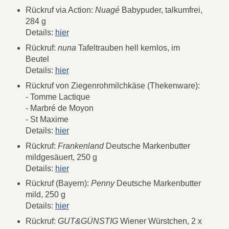
Rückruf via Action:
Nuagé
Babypuder, talkumfrei,
284 g
Details:
hier
Rückruf:
nuna
Tafeltrauben hell kernlos, im
Beutel
Details:
hier
Rückruf von Ziegenrohmilchkäse (Thekenware):
- Tomme Lactique
- Marbré de Moyon
- St Maxime
Details:
hier
Rückruf:
Frankenland
Deutsche Markenbutter
mildgesäuert, 250 g
Details:
hier
Rückruf (Bayern):
Penny
Deutsche Markenbutter
mild, 250 g
Details:
hier
Rückruf:
GUT&GÜNSTIG
Wiener Würstchen, 2 x