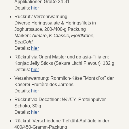
Applikationen Größe 24-31
Details:
hier
Rückruf / Verzehrwarnung:
Diverse Heringssalate & Heringsfilets in
Joghurtsauce, 200-/400-g Packung
Marken:
Almare
,
K-Classic
,
Fjordkrone
,
SeaGold.
Details:
hier
Rückruf via Orient Master und go asia-Filialen:
Konjac Jelly Sticks (Sakura Litchi Flavour), 132 g
Details:
hier
Verzehrwarnung: Rohmilch-Käse "Mont d`or" der
Käserei Fruitière des Jarrons
Details:
hier
Rückruf via Decathlon:
WHEY
Proteinpulver
Schoko, 30 g
Details:
hier
Rückruf: Verschiedene Tiefkühl-Aufläufe in der
400/450-Gramm-Packung