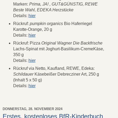
Marken:
Prima, JA! , GUT&GÜNSTIG, REWE
Beste Wahl, EDEKA Herzstücke
Details:
hier
Rückruf:
pumpkin organics
Bio Haferriegel
Karotte-Orange, 20 g
Details:
hier
Rückruf: Pizza
Original Wagner Die Backfrische
Lachs-Spinat mit Joghurt-Basilikum-CremeKäse,
350 g
Details:
hier
Rückruf via Netto, Kaufland, REWE, Edeka:
Schildauer
Käsebeißer Debrecziner Art, 250 g
(Inhalt 5 x 50 g)
Details:
hier
DONNERSTAG, 28. NOVEMBER 2024
Erstes, kostenloses BfR-Kinderbuch