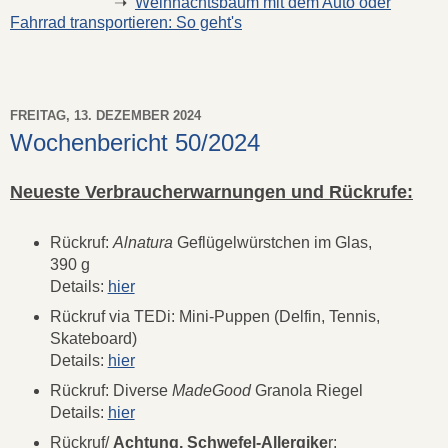
➝
Weihnachtsbaum mit dem Auto oder
Fahrrad transportieren: So geht's
FREITAG, 13. DEZEMBER 2024
Wochenbericht 50/2024
Neueste Verbraucherwarnungen und Rückrufe:
Rückruf:
Alnatura
Geflügelwürstchen im Glas,
390 g
Details:
hier
Rückruf via TEDi: Mini-Puppen (Delfin, Tennis,
Skateboard)
Details:
hier
Rückruf: Diverse
MadeGood
Granola Riegel
Details:
hier
Rückruf/
Achtung, Schwefel-Allergike
r: