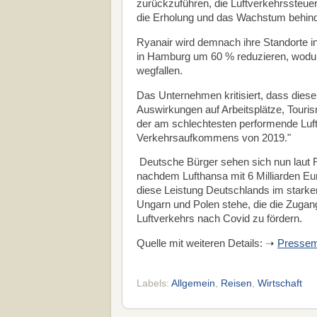
zurückzuführen, die Luftverkehrssteue
die Erholung und das Wachstum behind
Ryanair wird demnach ihre Standorte 
in Hamburg um 60 % reduzieren, wodu
wegfallen.
Das Unternehmen kritisiert, dass diese
Auswirkungen auf Arbeitsplätze, Tour
der am schlechtesten performende Luft
Verkehrsaufkommens von 2019."
Deutsche Bürger sehen sich nun laut Ry
nachdem Lufthansa mit 6 Milliarden Euro
diese Leistung Deutschlands im stark
Ungarn und Polen stehe, die die Zuga
Luftverkehrs nach Covid zu fördern.
Quelle mit weiteren Details: ➝
Pressemi
Labels:
Allgemein
,
Reisen
,
Wirtschaft