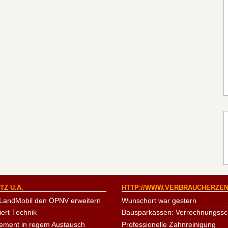
Z U.A.
HTTP://WWW.VERBRAUCHERZEN
LandMobil den ÖPNV erweitern
Wunschort war gestern
iert Technik
Bausparkassen: Verrechnungssche
ement in regem Austausch
Professionelle Zahnreinigung