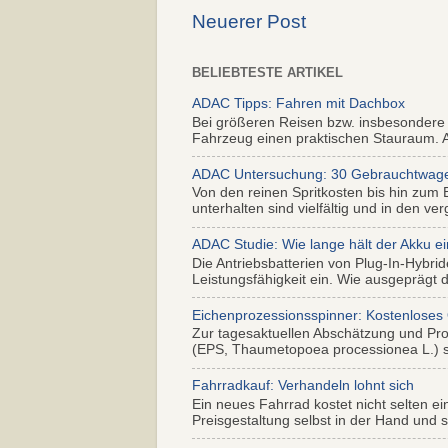
Neuerer Post
BELIEBTESTE ARTIKEL
ADAC Tipps: Fahren mit Dachbox
Bei größeren Reisen bzw. insbesondere
Fahrzeug einen praktischen Stauraum. Al
ADAC Untersuchung: 30 Gebrauchtwagen 
Von den reinen Spritkosten bis hin zum 
unterhalten sind vielfältig und in den ver
ADAC Studie: Wie lange hält der Akku ei
Die Antriebsbatterien von Plug-In-Hybr
Leistungsfähigkeit ein. Wie ausgeprägt di
Eichenprozessionsspinner: Kostenloses
Zur tagesaktuellen Abschätzung und Pr
(EPS, Thaumetopoea processionea L.) so
Fahrradkauf: Verhandeln lohnt sich
Ein neues Fahrrad kostet nicht selten ei
Preisgestaltung selbst in der Hand und s.