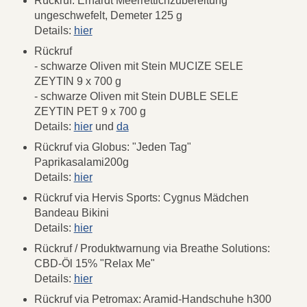
Rückruf: Erhardt Meerrettichzubereitung
ungeschwefelt, Demeter 125 g
Details:
hier
Rückruf
- schwarze Oliven mit Stein MUCIZE SELE
ZEYTIN 9 x 700 g
- schwarze Oliven mit Stein DUBLE SELE
ZEYTIN PET 9 x 700 g
Details:
hier
und
da
Rückruf via Globus: "Jeden Tag"
Paprikasalami200g
Details:
hier
Rückruf via Hervis Sports: Cygnus Mädchen
Bandeau Bikini
Details:
hier
Rückruf / Produktwarnung via Breathe Solutions:
CBD-Öl 15% "Relax Me"
Details:
hier
Rückruf via Petromax: Aramid-Handschuhe h300