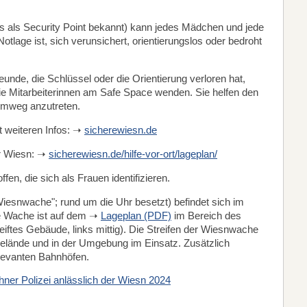
 als Security Point bekannt) kann jedes Mädchen und jede
Notlage ist, sich verunsichert, orientierungslos oder bedroht
unde, die Schlüssel oder die Orientierung verloren hat,
die Mitarbeiterinnen am Safe Space wenden. Sie helfen den
eimweg anzutreten.
it weiteren Infos: ➝
sicherewiesn.de
er Wiesn: ➝
sicherewiesn.de/hilfe-vor-ort/lageplan/
fen, die sich als Frauen identifizieren.
Wiesnwache"; rund um die Uhr besetzt) befindet sich im
ie Wache ist auf dem ➝
Lageplan (PDF)
im Bereich des
iftes Gebäude, links mittig). Die Streifen der Wiesnwache
tgelände und in der Umgebung im Einsatz. Zusätzlich
elevanten Bahnhöfen.
ner Polizei anlässlich der Wiesn 2024