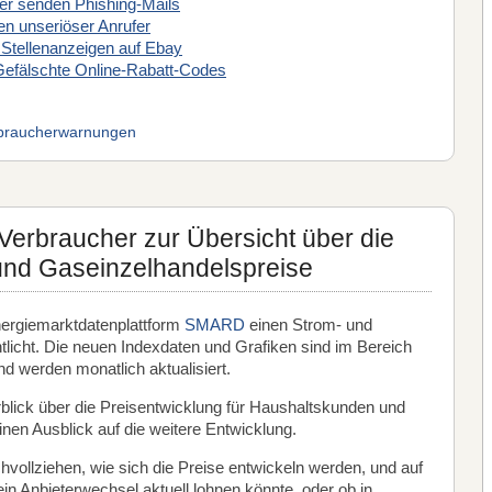
ger senden Phishing-Mails
n unseriöser Anrufer
 Stellenanzeigen auf Ebay
Gefälschte Online-Rabatt-Codes
braucherwarnungen
Verbraucher zur Übersicht über die
und Gaseinzelhandelspreise
nergiemarktdatenplattform
SMARD
einen Strom- und
tlicht. Die neuen Indexdaten und Grafiken sind im Bereich
nd werden monatlich aktualisiert.
blick über die Preisentwicklung für Haushaltskunden und
en Ausblick auf die weitere Entwicklung.
ollziehen, wie sich die Preise entwickeln werden, und auf
in Anbieterwechsel aktuell lohnen könnte, oder ob in