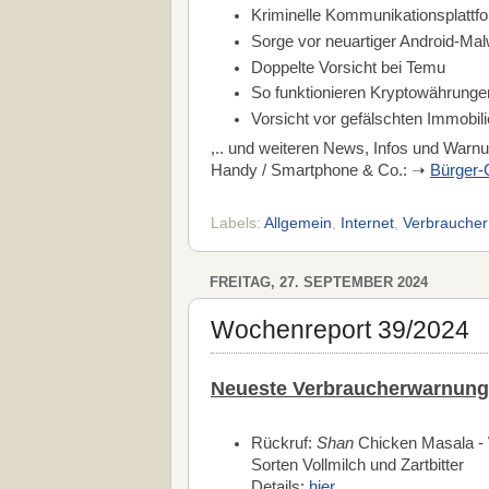
Kriminelle Kommunikationsplattf
Sorge vor neuartiger Android-Ma
Doppelte Vorsicht bei Temu
So funktionieren Kryptowährunge
Vorsicht vor gefälschten Immobil
,.. und weiteren News, Infos und War
Handy / Smartphone & Co.: ➝
Bürger-C
Labels:
Allgemein
,
Internet
,
Verbraucher
FREITAG, 27. SEPTEMBER 2024
Wochenreport 39/2024
Neueste Verbraucherwarnung
Rückruf:
Shan
Chicken Masala -
Sorten Vollmilch und Zartbitter
Details:
hier