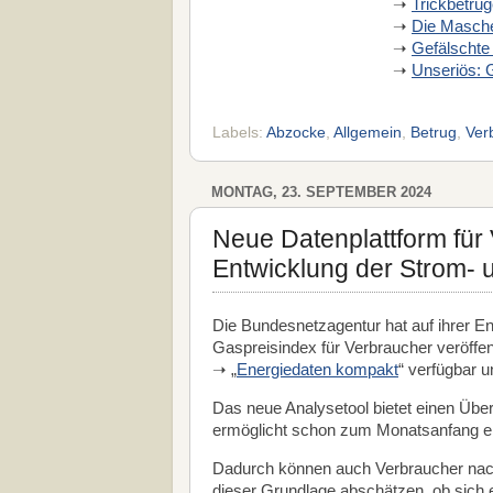
➝
Trickbetrü
➝
Die Masche
➝
Gefälschte
➝
Unseriös: 
Labels:
Abzocke
,
Allgemein
,
Betrug
,
Ver
MONTAG, 23. SEPTEMBER 2024
Neue Datenplattform für 
Entwicklung der Strom- 
Die Bundesnetzagentur hat auf ihrer E
Gaspreisindex für Verbraucher veröffen
➝ „
Energiedaten kompakt
“ verfügbar u
Das neue Analysetool bietet einen Über
ermöglicht schon zum Monatsanfang ein
Dadurch können auch Verbraucher nachv
dieser Grundlage abschätzen, ob sich e