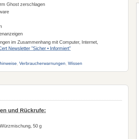
orm Ghost zerschlagen
lware
n
ienanzeigen
nungen im Zusammenhang mit Computer, Internet,
ert Newsletter "Sicher • Informiert"
hinweise
,
Verbraucherwarnungen
,
Wissen
en und Rückrufe:
 Würzmischung, 50 g