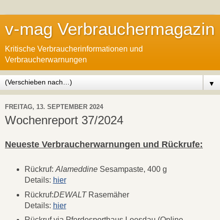
v-mag Verbrauchermagazin
Kritische Verbraucherinformationen und
Verbraucherwarnungen
▼
FREITAG, 13. SEPTEMBER 2024
Wochenreport 37/2024
Neueste Verbraucherwarnungen und Rückrufe:
Rückruf:
Alameddine
Sesampaste, 400 g
Details:
hier
Rückruf:
DEWALT
Rasemäher
Details:
hier
Rückruf via Pferdesporthaus Loesdau (Online-