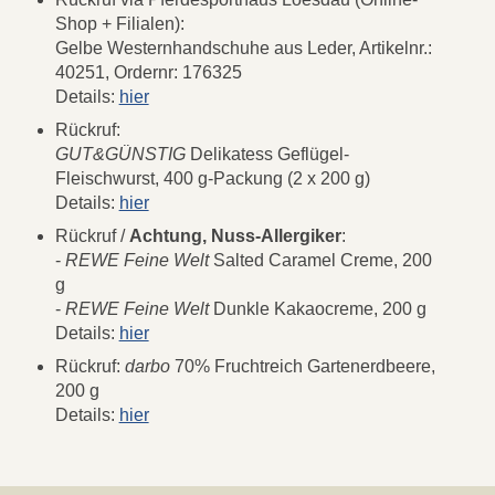
Shop + Filialen):
Gelbe Westernhandschuhe aus Leder, Artikelnr.:
40251, Ordernr: 176325
Details:
hier
Rückruf:
GUT&GÜNSTIG
Delikatess Geflügel-
Fleischwurst, 400 g-Packung (2 x 200 g)
Details:
hier
Rückruf /
Achtung, Nuss-Allergiker
:
-
REWE Feine Welt
Salted Caramel Creme, 200
g
-
REWE Feine Welt
Dunkle Kakaocreme, 200 g
Details:
hier
Rückruf:
darbo
70% Fruchtreich Gartenerdbeere,
200 g
Details:
hier