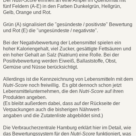
Der
Nutri-Score
erinnert an eine Ampel im Querformat mit
fünf Feldern (A-E) in den Farben Dunkelgrün, Hellgrün,
Gelb, Orange und Rot.
Grün (A) signalisiert die "gesündeste / positivste" Bewertung
und Rot (E) die "ungesündeste / negativste".
Bei der Negativbewertung der Lebensmittel spielen ein
hoher Kaloriengehalt, viel Zucker, gesättigte Fettsäuren und
ein hoher Gehalt an Salz (Natrium) eine Rolle. Bei der
Positivbewertung werden Eiweiß, Ballaststoffe, Obst,
Gemüse und Nüsse berücksichtigt.
Allerdings ist die Kennzeichnung von Lebensmitteln mit dem
Nutri-Score
noch freiwillig. Es gibt dennoch schon jetzt
Lebensmittelunternehmen, die den
Nutri-Score
auf ihren
Produkten angeben.
(Es bleibt außerdem dabei, dass auf der Rückseite der
Verpackungen auch die bisherigen Nährwert-
angaben und die Zutatenliste abgebildet sind.)
Die Verbraucherzentrale Hamburg erklärt hier im Detail, wie
das Bewertungssystem für den
Nutri-Score
funktioniert, was