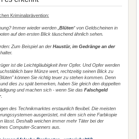
lichen Kriminalprävention:
hung? Immer wieder werden „
Blüten
“ von Geldscheinen in
oten auf den ersten Blick täuschend ähnlich sehen.
rden: Zum Beispiel an der
Haustür, im Gedränge an der
alter.
üger ist die Leichtgläubigkeit ihrer Opfer. Und Opfer werden
buchstäblich bare Münze wert, rechtzeitig seinen Blick zu
Blüten" können Sie richtig teuer zu stehen kommen. Denn
nd dies zu spät bemerken, haben Sie gleich den doppelten
ädigung und machen sich - wenn Sie das
Falschgeld
r
.
ungen des Technikmarktes erstaunlich flexibel. Die meisten
erungssystemen ausgerüstet, mit dem sich eine Farbkopie
n lässt. Deshalb weichen immer mehr Täter bei der
e eines Computer-Scanners aus.