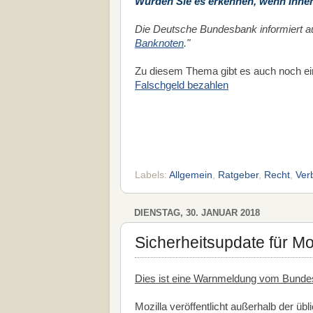
Würden Sie es erkennen, wenn Ihnen
Die Deutsche Bundesbank informiert a
Banknoten
."
Zu diesem Thema gibt es auch noch ei
Falschgeld bezahlen
Labels:
Allgemein
,
Ratgeber
,
Recht
,
Ver
DIENSTAG, 30. JANUAR 2018
Sicherheitsupdate für Moz
Dies ist eine Warnmeldung vom Bundesam
Mozilla veröffentlicht außerhalb der üb