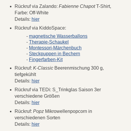
Rückruf via Zalando:
Fabienne Chapot
T-Shirt,
Farbe: Off-White
Details:
hier
Rückruf via KiddoSpace:
-
magnetische Wasserballons
-
Therapie-Schaukel
-
Montessori-Märchenbuch
-
Steckpuppen in Bechern
-
Fingerfarben-Kit
Rückruf:
K-Classic
Beerenmischung 300 g,
tiefgekühlt
Details:
hier
Rückruf via TEDi: S_Trinkglas Saison 3er
verschiedene Größen
Details:
hier
Rückruf:
Popz
Mikrowellenpopcorn in
verschiedenen Sorten
Details:
hier