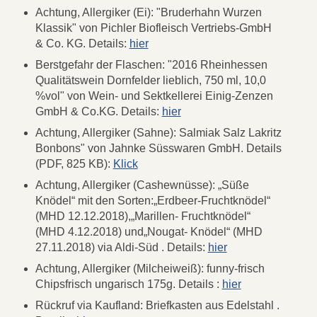
Achtung, Allergiker (Ei): "Bruderhahn Wurzen
Klassik" von Pichler Biofleisch Vertriebs-GmbH
& Co. KG. Details:
hier
Berstgefahr der Flaschen: "2016 Rheinhessen
Qualitätswein Dornfelder lieblich, 750 ml, 10,0
%vol" von Wein- und Sektkellerei Einig-Zenzen
GmbH & Co.KG. Details:
hier
Achtung, Allergiker (Sahne): Salmiak Salz Lakritz
Bonbons" von Jahnke Süsswaren GmbH. Details
(PDF, 825 KB):
Klick
Achtung, Allergiker (Cashewnüsse): „Süße
Knödel“ mit den Sorten:„Erdbeer-Fruchtknödel“
(MHD 12.12.2018),„Marillen- Fruchtknödel“
(MHD 4.12.2018) und„Nougat- Knödel“ (MHD
27.11.2018) via Aldi-Süd . Details:
hier
Achtung, Allergiker (Milcheiweiß): funny-frisch
Chipsfrisch ungarisch 175g. Details :
hier
Rückruf via Kaufland: Briefkasten aus Edelstahl .