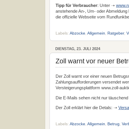
Tipp für Verbraucher
: Unter ➝
www.ru
anstehende An-, Um- oder Abmeldung be
die offizielle Webseite vom Rundfunkbe
Labels:
Abzocke
,
Allgemein
,
Ratgeber
,
V
DIENSTAG, 23. JULI 2024
Zoll warnt vor neuer Be
Der Zoll warnt vor einer neuen Betrugs
Zahlungsaufforderungen versendet werd
Versteigerungsplattform www.zoll-au
Die E-Mails sehen nicht nur täuschend 
Der Zoll erklärt hier die Detals: ➝
Versa
Labels:
Abzocke
,
Allgemein
,
Betrug
,
Ver