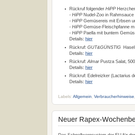
Rückruf folgender
HiPP
Herzchen
-
HiPP
Nudel-Zoo in Rahmsauce 
-
HiPP
Gemüsereis mit Erbsen un
-
HiPP
Gemüse-Fleischpfanne mit 
-
HiPP
Paella mit buntem Gemüse
Details:
hier
Rückruf:
GUT&GÜNSTIG
Haseln
Details:
hier
Rückruf:
Almar
Pustza Salat, 500
Details:
hier
Rückruf: Edelreizker (Lactarius de
Details:
hier
Labels:
Allgemein
,
Verbraucherhinweise
Neuer Rapex-Wochenberi