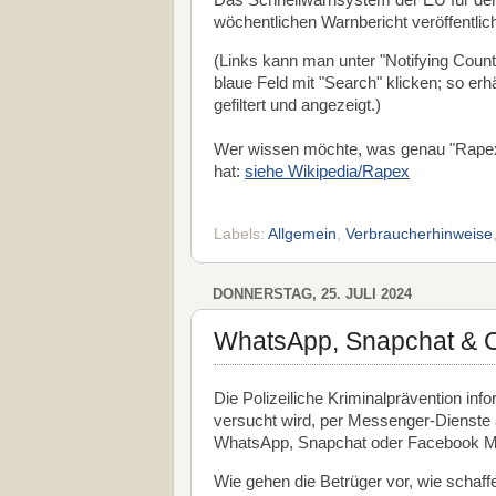
Das Schnellwarnsystem der EU für den
wöchentlichen Warnbericht veröffentlic
(Links kann man unter "Notifying Count
blaue Feld mit "Search" klicken; so er
gefiltert und angezeigt.)
Wer wissen möchte, was genau "Rapex
hat:
siehe Wikipedia/Rapex
Labels:
Allgemein
,
Verbraucherhinweise
DONNERSTAG, 25. JULI 2024
WhatsApp, Snapchat & C
Die Polizeiliche Kriminalprävention i
versucht wird, per Messenger-Dienste 
WhatsApp, Snapchat oder Facebook Me
Wie gehen die Betrüger vor, wie schaff