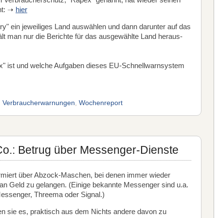
 Verbraucherschutz, "Rapex" genannt, hat wieder seinen
ht: ➝
hier
ry" ein jeweiliges Land auswählen und dann darunter auf das
hält man nur die Berichte für das ausgewählte Land heraus-
" ist und welche Aufgaben dieses EU-Schnellwarnsystem
,
Verbraucherwarnungen
,
Wochenreport
o.: Betrug über Messenger-Dienste
nformiert über Abzock-Maschen, bei denen immer wieder
an Geld zu gelangen. (Einige bekannte Messenger sind u.a.
ssenger, Threema oder Signal.)
en sie es, praktisch aus dem Nichts andere davon zu