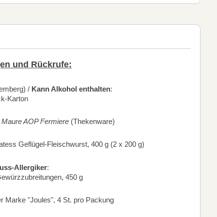
en und Rückrufe:
temberg) /
Kann Alkohol enthalten
:
ck-Karton
 Maure AOP Fermiere
(Thekenware)
atess Geflügel-Fleischwurst, 400 g (2 x 200 g)
uss-Allergiker
:
ewürzzubreitungen, 450 g
r Marke "Joules", 4 St. pro Packung