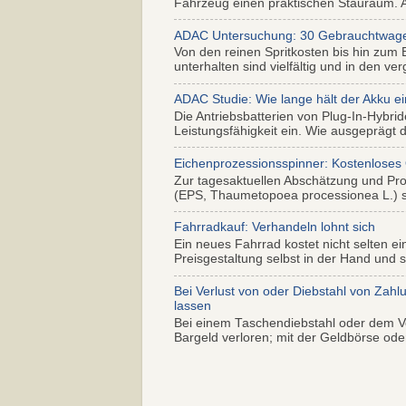
Fahrzeug einen praktischen Stauraum. Al
ADAC Untersuchung: 30 Gebrauchtwagen 
Von den reinen Spritkosten bis hin zum 
unterhalten sind vielfältig und in den ver
ADAC Studie: Wie lange hält der Akku ei
Die Antriebsbatterien von Plug-In-Hybr
Leistungsfähigkeit ein. Wie ausgeprägt di
Eichenprozessionsspinner: Kostenloses
Zur tagesaktuellen Abschätzung und Pr
(EPS, Thaumetopoea processionea L.) so
Fahrradkauf: Verhandeln lohnt sich
Ein neues Fahrrad kostet nicht selten ei
Preisgestaltung selbst in der Hand und s.
Bei Verlust von oder Diebstahl von Zahl
lassen
Bei einem Taschendiebstahl oder dem Ve
Bargeld verloren; mit der Geldbörse oder