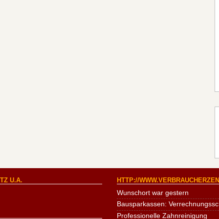
Z U.A.
HTTP://WWW.VERBRAUCHERZEN
Wunschort war gestern
Bausparkassen: Verrechnungssche
Professionelle Zahnreinigung