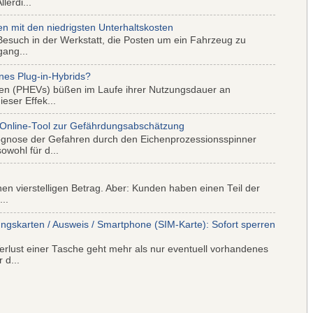
lerdi...
mit den niedrigsten Unterhaltskosten
Besuch in der Werkstatt, die Posten um ein Fahrzeug zu
gang...
nes Plug-in-Hybrids?
iden (PHEVs) büßen im Laufe ihrer Nutzungsdauer an
eser Effek...
 Online-Tool zur Gefährdungsabschätzung
ognose der Gefahren durch den Eichenprozessionsspinner
wohl für d...
nen vierstelligen Betrag. Aber: Kunden haben einen Teil der
..
ungskarten / Ausweis / Smartphone (SIM-Karte): Sofort sperren
rlust einer Tasche geht mehr als nur eventuell vorhandenes
 d...