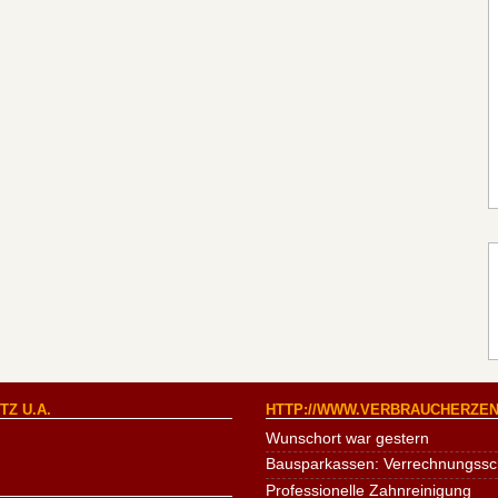
Z U.A.
HTTP://WWW.VERBRAUCHERZEN
Wunschort war gestern
Bausparkassen: Verrechnungssche
Professionelle Zahnreinigung