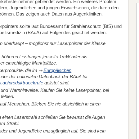
erkehrsteilnehmer geblendet werden. Ein weiteres Problem
dern, Jugendlichen und jungen Erwachsenen, die durch den
nnen. Das zeigen auch Daten aus Augenkliniken.
ointers sollte laut Bundesamt für Strahlenschutz (BfS) und
rbeitsmedizin (BAuA) auf Folgendes geachtet werden:
 überhaupt – möglichst nur Laserpointer der Klasse
t höheren Leistungen jenseits 1mW oder als
r einschlägige Marktplätze.
serprodukte, die im ➝
Europäischen
oder der nationalen Datenbank der BAuA für
.de/produktrueckrufe
gelistet sind.
und Warnhinweise. Kaufen Sie keine Laserpointer, bei
fehlen.
 auf Menschen. Blicken Sie nie absichtlich in einen
in einen Laserstrahl schließen Sie bewusst die Augen
m Strahl.
nder und Jugendliche unzugänglich auf. Sie sind kein