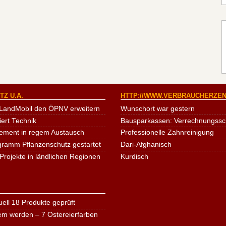
Z U.A.
HTTP://WWW.VERBRAUCHERZEN
LandMobil den ÖPNV erweitern
Wunschort war gestern
iert Technik
Bausparkassen: Verrechnungssche
ement in regem Austausch
Professionelle Zahnreinigung
ogramm Pflanzenschutz gestartet
Dari-Afghanisch
Projekte in ländlichen Regionen
Kurdisch
ell 18 Produkte geprüft
em werden – 7 Ostereierfarben