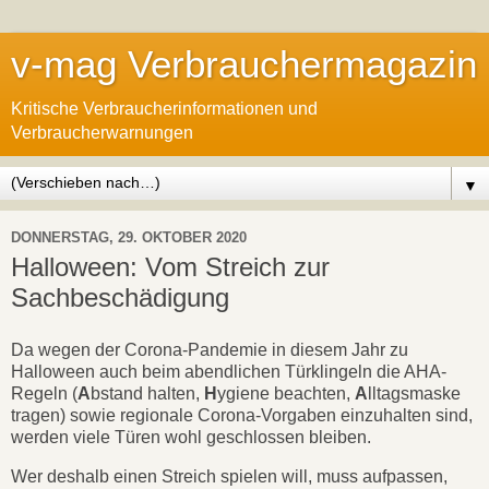
v-mag Verbrauchermagazin
Kritische Verbraucherinformationen und
Verbraucherwarnungen
▼
DONNERSTAG, 29. OKTOBER 2020
Halloween: Vom Streich zur
Sachbeschädigung
Da wegen der Corona-Pandemie in diesem Jahr zu
Halloween auch beim abendlichen Türklingeln die AHA-
Regeln (
A
bstand halten,
H
ygiene beachten,
A
lltagsmaske
tragen) sowie regionale Corona-Vorgaben einzuhalten sind,
werden viele Türen wohl geschlossen bleiben.
Wer deshalb einen Streich spielen will, muss aufpassen,