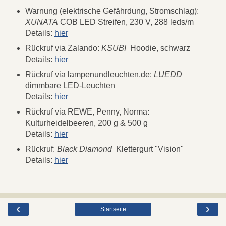
Warnung (elektrische Gefährdung, Stromschlag):
XUNATA
COB LED Streifen, 230 V, 288 leds/m
Details:
hier
Rückruf via Zalando:
KSUBI
Hoodie, schwarz
Details:
hier
Rückruf via lampenundleuchten.de:
LUEDD
dimmbare LED-Leuchten
Details:
hier
Rückruf via REWE, Penny, Norma:
Kulturheidelbeeren, 200 g & 500 g
Details:
hier
Rückruf:
Black Diamond
Klettergurt "Vision"
Details:
hier
‹
›
Startseite