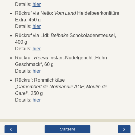
Details:
hier
Rückruf via Netto:
Vom Land
Heidelbeerkonfitüre
Extra, 450 g
Details:
hier
Rückruf via Lidl:
Belbake
Schokoladenstreusel,
400 g
Details:
hier
Rückruf:
Reeva
Instant-Nudelgericht „Huhn
Geschmack“, 60 g
Details:
hier
Rückruf: Rohmilchkäse
„
Camembert de Normandie AOP, Moulin de
Carel
“, 250 g
Details:
hier
‹
›
Startseite