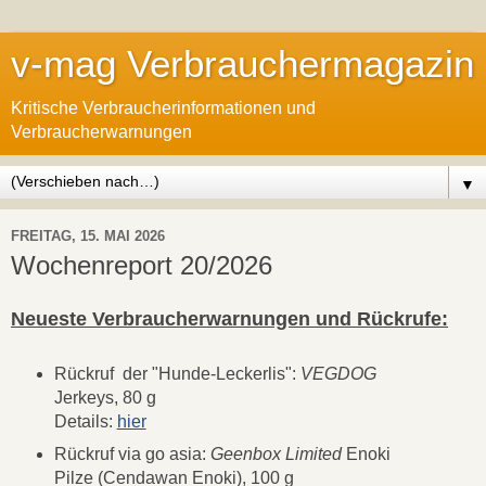
v-mag Verbrauchermagazin
Kritische Verbraucherinformationen und
Verbraucherwarnungen
▼
FREITAG, 15. MAI 2026
Wochenreport 20/2026
Neueste Verbraucherwarnungen und Rückrufe:
Rückruf der "Hunde-Leckerlis":
VEGDOG
Jerkeys, 80 g
Details:
hier
Rückruf via go asia:
Geenbox Limited
Enoki
Pilze (Cendawan Enoki), 100 g