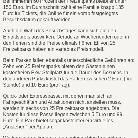
Bei immerhin 60 Prozent der Freizeitparks bleibt er unter
150 Euro. Im Durchschnitt zahlt eine Familie knapp 135
Euro für Tickets, die Online für ein vorab festgelegtes
Besuchsdatum gekauft werden
Auch die Wahl des Besuchstages kann sich auf den
Eintrittspreis auswirken: Gerade an Wochenenden oder in
den Ferien sind die Preise oftmals höher. Elf von 25
Freizeitparks haben ein variables Preismodell.
Beim Parken fallen ebenfalls unterschiedliche Gebühren an:
Zehn von 25 Freizeitparks bieten den Gästen einen
kostenfreien Pkw-Stellplatz für die Dauer des Besuchs. In
den anderen Parks kostet das Parken zwischen 2 Euro (pro
Stunde) und 10 Euro (pro Tag).
Quick- oder Expresspässe, mit denen man sich an
Fahrgeschäften und Attraktionen nicht anstellen muss,
werden in sechs von 25 Freizeitparks angeboten. Die
Kosten für diese Pässe liegen zwischen 5 Euro und 99
Euro. Ein Park bietet sogar kostenfrei ein virtuelles
„Anstehen“ per App an.
Weitere Informationen zu den untersuchten Freizeitparks