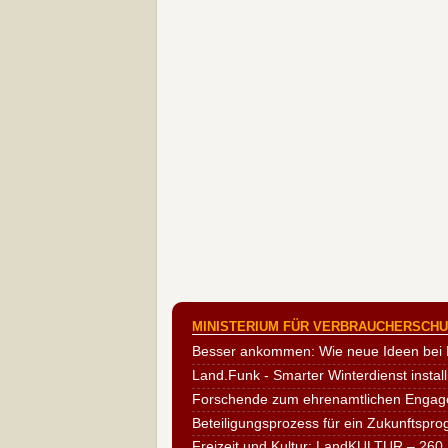
MINISTERIUM FÜR VERBRAUCHERSCHUT
Besser ankommen: Wie neue Ideen bei 
Land.Funk - Smarter Winterdienst install
Forschende zum ehrenamtlichen Engag
Beteiligungsprozess für ein Zukunftspr
Freizeit und Kultur: LandKULTUR – 260 