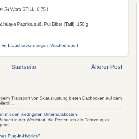
er
54°Nord
STILL, 0,75 l
lcinkaya
Paprika süß, Pul Biber (Tatli), 150 g
,
Verbraucherwarnungen
,
Wochenreport
Startseite
Älterer Post
 beim Transport von Skiausrüstung bieten Dachboxen auf dem
lerdi...
mit den niedrigsten Unterhaltskosten
Besuch in der Werkstatt, die Posten um ein Fahrzeug zu
gang...
nes Plug-in-Hybrids?