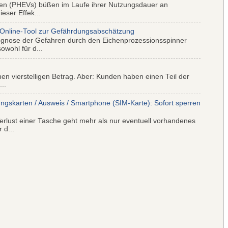
iden (PHEVs) büßen im Laufe ihrer Nutzungsdauer an
eser Effek...
 Online-Tool zur Gefährdungsabschätzung
ognose der Gefahren durch den Eichenprozessionsspinner
wohl für d...
nen vierstelligen Betrag. Aber: Kunden haben einen Teil der
..
ungskarten / Ausweis / Smartphone (SIM-Karte): Sofort sperren
rlust einer Tasche geht mehr als nur eventuell vorhandenes
 d...