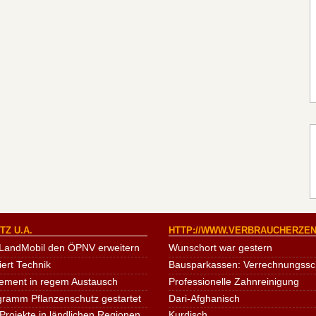
Z U.A.
HTTP://WWW.VERBRAUCHERZEN
LandMobil den ÖPNV erweitern
Wunschort war gestern
iert Technik
Bausparkassen: Verrechnungssche
ement in regem Austausch
Professionelle Zahnreinigung
ogramm Pflanzenschutz gestartet
Dari-Afghanisch
Projekte in ländlichen Regionen
Kurdisch