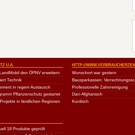
Z U.A.
HTTP://WWW.VERBRAUCHERZEN
LandMobil den ÖPNV erweitern
Wunschort war gestern
iert Technik
Bausparkassen: Verrechnungssche
ement in regem Austausch
Professionelle Zahnreinigung
ogramm Pflanzenschutz gestartet
Dari-Afghanisch
Projekte in ländlichen Regionen
Kurdisch
ell 18 Produkte geprüft