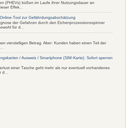
iden (PHEVs) büßen im Laufe ihrer Nutzungsdauer an
eser Effek...
 Online-Tool zur Gefährdungsabschätzung
ognose der Gefahren durch den Eichenprozessionsspinner
wohl für d...
nen vierstelligen Betrag. Aber: Kunden haben einen Teil der
..
ungskarten / Ausweis / Smartphone (SIM-Karte): Sofort sperren
rlust einer Tasche geht mehr als nur eventuell vorhandenes
 d...