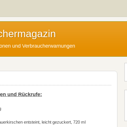
chermagazin
tionen und Verbraucherwarnungen
en und Rückrufe:
g
uerkirschen entsteint, leicht gezuckert, 720 ml