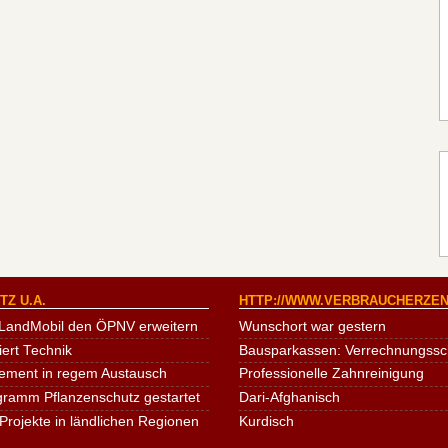
Z U.A.
HTTP://WWW.VERBRAUCHERZEN
LandMobil den ÖPNV erweitern
Wunschort war gestern
iert Technik
Bausparkassen: Verrechnungssche
ement in regem Austausch
Professionelle Zahnreinigung
ogramm Pflanzenschutz gestartet
Dari-Afghanisch
Projekte in ländlichen Regionen
Kurdisch