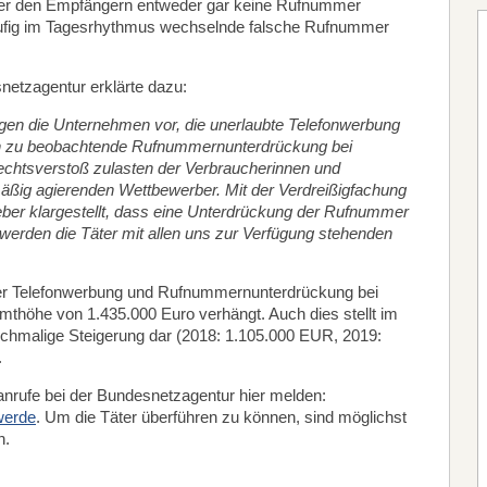
ufer den Empfängern entweder gar keine Rufnummer
äufig im Tagesrhythmus wechselnde falsche Rufnummer
etzagentur erklärte dazu:
egen die Unternehmen vor, die unerlaubte Telefonwerbung
llen zu beobachtende Rufnummernunterdrückung bei
echtsverstoß zulasten der Verbraucherinnen und
äßig agierenden Wettbewerber. Mit der Verdreißigfachung
er klargestellt, dass eine Unterdrückung der Rufnummer
 werden die Täter mit allen uns zur Verfügung stehenden
er Telefonwerbung und Rufnummernunterdrückung bei
thöhe von 1.435.000 Euro verhängt. Auch dies stellt im
nochmalige Steigerung dar (2018: 1.105.000 EUR, 2019:
.
nrufe bei der Bundesnetzagentur hier melden:
werde
. Um die Täter überführen zu können, sind möglichst
h.