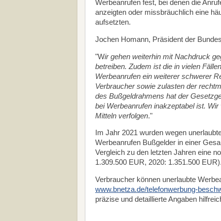
Werbeanrufen fest, bei denen die Anr
anzeigten oder missbräuchlich eine h
aufsetzten.
Jochen Homann, Präsident der Bundesn
"W
ir gehen weiterhin mit Nachdruck g
betreiben. Zudem ist die in vielen Fä
Werbeanrufen ein weiterer schwerer R
Verbraucher sowie zulasten der rechtm
des Bußgeldrahmens hat der Gesetzgeb
bei Werbeanrufen inakzeptabel ist. Wir
Mitteln verfolgen
."
Im Jahr 2021 wurden wegen unerlaubt
Werbeanrufen Bußgelder in einer Gesam
Vergleich zu den letzten Jahren eine 
1.309.500 EUR, 2020: 1.351.500 EUR)
Verbraucher können unerlaubte Werbea
www.bnetza.de/telefonwerbung-besch
präzise und detaillierte Angaben hilfreic