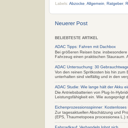
Labels:
Abzocke
,
Allgemein
,
Ratgeber
,
R
Neuerer Post
BELIEBTESTE ARTIKEL
ADAC Tipps: Fahren mit Dachbox
Bei größeren Reisen bzw. insbesondere
Fahrzeug einen praktischen Stauraum. Al
ADAC Untersuchung: 30 Gebrauchtwagen 
Von den reinen Spritkosten bis hin zum 
unterhalten sind vielfältig und in den ver
ADAC Studie: Wie lange hält der Akku ei
Die Antriebsbatterien von Plug-In-Hybr
Leistungsfähigkeit ein. Wie ausgeprägt di
Eichenprozessionsspinner: Kostenloses
Zur tagesaktuellen Abschätzung und Pr
(EPS, Thaumetopoea processionea L.) so
Fahrradkauf: Verhandeln lohnt sich