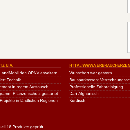
Z U.A.
HTTP://WWW.VERBRAUCHERZEN
LandMobil den ÖPNV erweitern
Wunschort war gestern
iert Technik
Bausparkassen: Verrechnungssche
ement in regem Austausch
Professionelle Zahnreinigung
ogramm Pflanzenschutz gestartet
Dari-Afghanisch
Projekte in ländlichen Regionen
Kurdisch
ell 18 Produkte geprüft