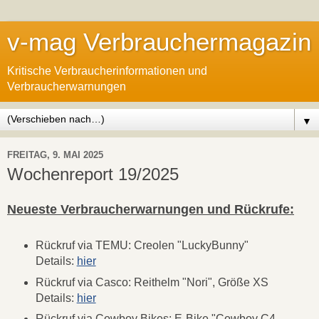
v-mag Verbrauchermagazin
Kritische Verbraucherinformationen und
Verbraucherwarnungen
▼
FREITAG, 9. MAI 2025
Wochenreport 19/2025
Neueste Verbraucherwarnungen und Rückrufe:
Rückruf via TEMU: Creolen "LuckyBunny"
Details:
hier
Rückruf via Casco: Reithelm "Nori", Größe XS
Details:
hier
Rückruf via Cowboy Bikes: E-Bike "Cowboy C4