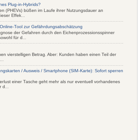
nes Plug-in-Hybrids?
iden (PHEVs) büßen im Laufe ihrer Nutzungsdauer an
eser Effek...
 Online-Tool zur Gefährdungsabschätzung
ognose der Gefahren durch den Eichenprozessionsspinner
wohl für d...
nen vierstelligen Betrag. Aber: Kunden haben einen Teil der
..
ungskarten / Ausweis / Smartphone (SIM-Karte): Sofort sperren
rlust einer Tasche geht mehr als nur eventuell vorhandenes
 d...