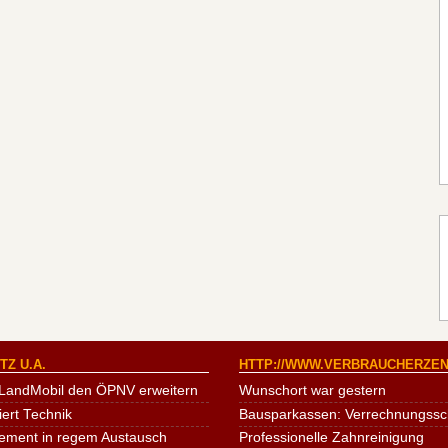
Z U.A.
HTTP://WWW.VERBRAUCHERZEN
LandMobil den ÖPNV erweitern
Wunschort war gestern
iert Technik
Bausparkassen: Verrechnungssche
ement in regem Austausch
Professionelle Zahnreinigung