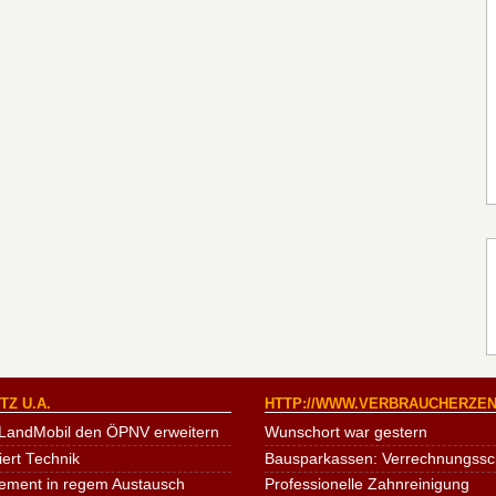
Z U.A.
HTTP://WWW.VERBRAUCHERZEN
LandMobil den ÖPNV erweitern
Wunschort war gestern
iert Technik
Bausparkassen: Verrechnungssche
ement in regem Austausch
Professionelle Zahnreinigung