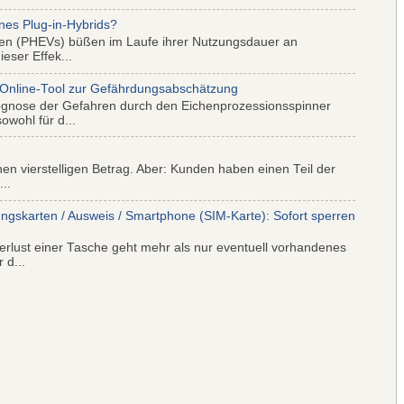
nes Plug-in-Hybrids?
iden (PHEVs) büßen im Laufe ihrer Nutzungsdauer an
eser Effek...
 Online-Tool zur Gefährdungsabschätzung
ognose der Gefahren durch den Eichenprozessionsspinner
wohl für d...
nen vierstelligen Betrag. Aber: Kunden haben einen Teil der
..
ungskarten / Ausweis / Smartphone (SIM-Karte): Sofort sperren
rlust einer Tasche geht mehr als nur eventuell vorhandenes
 d...