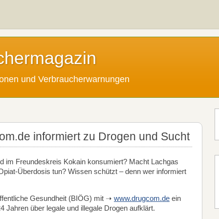
chermagazin
tionen und Verbraucherwarnungen
com.de informiert zu Drogen und Sucht
d im Freundeskreis Kokain konsumiert? Macht Lachgas
Opiat-Überdosis tun? Wissen schützt – denn wer informiert
Öffentliche Gesundheit (BIÖG) mit ➝
www.drugcom.de
ein
4 Jahren über legale und illegale Drogen aufklärt.