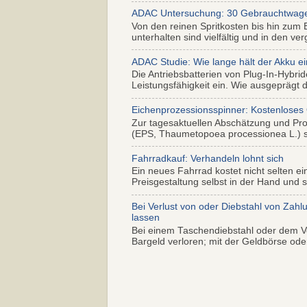
ADAC Untersuchung: 30 Gebrauchtwagen 
Von den reinen Spritkosten bis hin zum 
unterhalten sind vielfältig und in den ver
ADAC Studie: Wie lange hält der Akku ei
Die Antriebsbatterien von Plug-In-Hybr
Leistungsfähigkeit ein. Wie ausgeprägt di
Eichenprozessionsspinner: Kostenloses
Zur tagesaktuellen Abschätzung und Pr
(EPS, Thaumetopoea processionea L.) so
Fahrradkauf: Verhandeln lohnt sich
Ein neues Fahrrad kostet nicht selten ei
Preisgestaltung selbst in der Hand und s.
Bei Verlust von oder Diebstahl von Zahl
lassen
Bei einem Taschendiebstahl oder dem Ve
Bargeld verloren; mit der Geldbörse oder