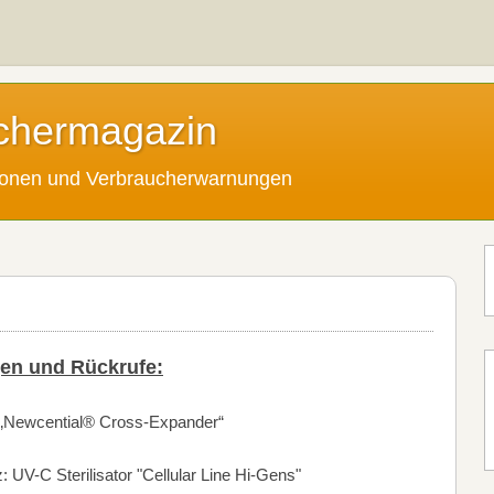
chermagazin
tionen und Verbraucherwarnungen
en und Rückrufe:
t „Newcential® Cross-Expander“
 UV-C Sterilisator "Cellular Line Hi-Gens"