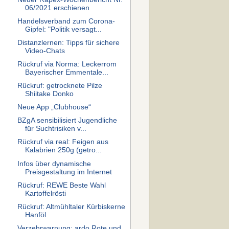
06/2021 erschienen
Handelsverband zum Corona-
Gipfel: "Politik versagt...
Distanzlernen: Tipps für sichere
Video-Chats
Rückruf via Norma: Leckerrom
Bayerischer Emmentale...
Rückruf: getrocknete Pilze
Shiitake Donko
Neue App „Clubhouse“
BZgA sensibilisiert Jugendliche
für Suchtrisiken v...
Rückruf via real: Feigen aus
Kalabrien 250g (getro...
Infos über dynamische
Preisgestaltung im Internet
Rückruf: REWE Beste Wahl
Kartoffelrösti
Rückruf: Altmühltaler Kürbiskerne
Hanföl
Verzehrwarnung: ardo Rote und