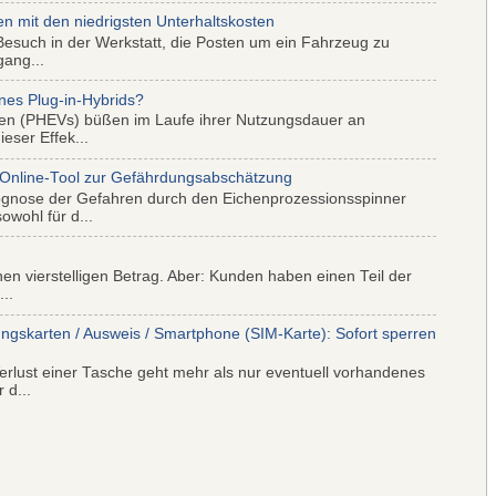
mit den niedrigsten Unterhaltskosten
Besuch in der Werkstatt, die Posten um ein Fahrzeug zu
gang...
nes Plug-in-Hybrids?
iden (PHEVs) büßen im Laufe ihrer Nutzungsdauer an
eser Effek...
 Online-Tool zur Gefährdungsabschätzung
ognose der Gefahren durch den Eichenprozessionsspinner
wohl für d...
nen vierstelligen Betrag. Aber: Kunden haben einen Teil der
..
ungskarten / Ausweis / Smartphone (SIM-Karte): Sofort sperren
rlust einer Tasche geht mehr als nur eventuell vorhandenes
 d...