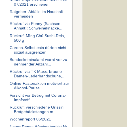
07/2021 erschienen
Ratgeber: Abfälle im Haushalt
vermeiden
Rückruf via Penny (Sachsen-
Anhalt): Schweineknacke...
Rückruf: Mìng Chú Sushi-Reis,
500 g
Corona-Selbsttests dürfen nicht
sozial ausgrenzen
Bundeskriminalamt warnt vor zu­
neh­men­der An­zahl...
Rückruf via TK Maxx: braune
Damen-Lederhandschuhe,...
Online-Fastenaktion motiviert zur
Alkohol-Pause
Vorsicht vor Betrug mit Corona-
Impfstoff
Rückruf: verschiedene Grissini
Brotgebäckstangen m...
Wochenreport 06/2021
Neuer Rapex-Wochenbericht Nr.