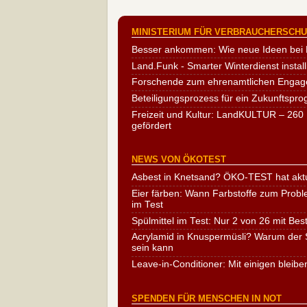
MINISTERIUM FÜR VERBRAUCHERSCHUT
Besser ankommen: Wie neue Ideen bei 
Land.Funk - Smarter Winterdienst install
Forschende zum ehrenamtlichen Engag
Beteiligungsprozess für ein Zukunftspr
Freizeit und Kultur: LandKULTUR – 260 
gefördert
NEWS VON ÖKOTEST
Asbest in Knetsand? ÖKO-TEST hat aktu
Eier färben: Wann Farbstoffe zum Probl
im Test
Spülmittel im Test: Nur 2 von 26 mit Bes
Acrylamid in Knuspermüsli? Warum der S
sein kann
Leave-in-Conditioner: Mit einigen bleibe
SPENDEN FÜR MENSCHEN IN NOT