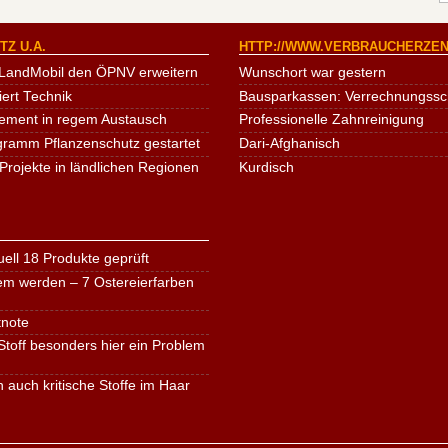
Z U.A.
HTTP://WWW.VERBRAUCHERZEN
LandMobil den ÖPNV erweitern
Wunschort war gestern
iert Technik
Bausparkassen: Verrechnungssche
ement in regem Austausch
Professionelle Zahnreinigung
ogramm Pflanzenschutz gestartet
Dari-Afghanisch
Projekte in ländlichen Regionen
Kurdisch
ell 18 Produkte geprüft
em werden – 7 Ostereierfarben
tnote
toff besonders hier ein Problem
n auch kritische Stoffe im Haar