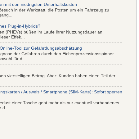
mit den niedrigsten Unterhaltskosten
Besuch in der Werkstatt, die Posten um ein Fahrzeug zu
gang...
nes Plug-in-Hybrids?
iden (PHEVs) büßen im Laufe ihrer Nutzungsdauer an
eser Effek...
 Online-Tool zur Gefährdungsabschätzung
ognose der Gefahren durch den Eichenprozessionsspinner
wohl für d...
nen vierstelligen Betrag. Aber: Kunden haben einen Teil der
..
ungskarten / Ausweis / Smartphone (SIM-Karte): Sofort sperren
rlust einer Tasche geht mehr als nur eventuell vorhandenes
 d...