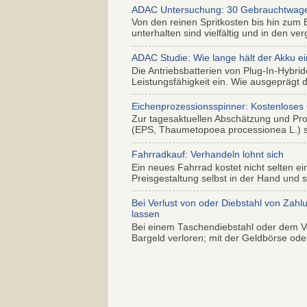
ADAC Untersuchung: 30 Gebrauchtwagen 
Von den reinen Spritkosten bis hin zum 
unterhalten sind vielfältig und in den ver
ADAC Studie: Wie lange hält der Akku ei
Die Antriebsbatterien von Plug-In-Hybr
Leistungsfähigkeit ein. Wie ausgeprägt di
Eichenprozessionsspinner: Kostenloses
Zur tagesaktuellen Abschätzung und Pr
(EPS, Thaumetopoea processionea L.) so
Fahrradkauf: Verhandeln lohnt sich
Ein neues Fahrrad kostet nicht selten ei
Preisgestaltung selbst in der Hand und s.
Bei Verlust von oder Diebstahl von Zahl
lassen
Bei einem Taschendiebstahl oder dem Ve
Bargeld verloren; mit der Geldbörse oder