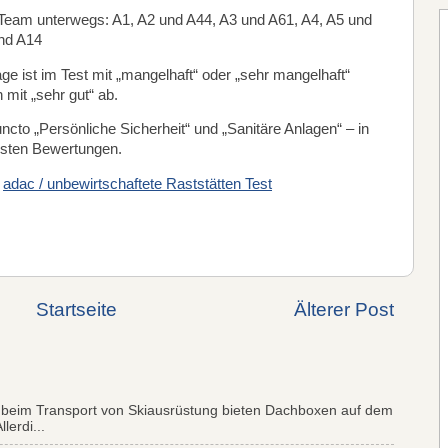
eam unterwegs: A1, A2 und A44, A3 und A61, A4, A5 und
 und A14
ge ist im Test mit „mangelhaft“ oder „sehr mangelhaft“
n mit „sehr gut“ ab.
 puncto „Persönliche Sicherheit“ und „Sanitäre Anlagen“ – in
esten Bewertungen.
➝
adac / unbewirtschaftete Raststätten Test
Startseite
Älterer Post
 beim Transport von Skiausrüstung bieten Dachboxen auf dem
lerdi...