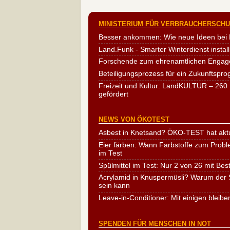
MINISTERIUM FÜR VERBRAUCHERSCHUT
Besser ankommen: Wie neue Ideen bei 
Land.Funk - Smarter Winterdienst install
Forschende zum ehrenamtlichen Engag
Beteiligungsprozess für ein Zukunftspr
Freizeit und Kultur: LandKULTUR – 260 
gefördert
NEWS VON ÖKOTEST
Asbest in Knetsand? ÖKO-TEST hat aktu
Eier färben: Wann Farbstoffe zum Probl
im Test
Spülmittel im Test: Nur 2 von 26 mit Bes
Acrylamid in Knuspermüsli? Warum der S
sein kann
Leave-in-Conditioner: Mit einigen bleibe
SPENDEN FÜR MENSCHEN IN NOT