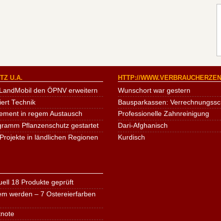
Z U.A.
HTTP://WWW.VERBRAUCHERZEN
LandMobil den ÖPNV erweitern
Wunschort war gestern
iert Technik
Bausparkassen: Verrechnungssche
ement in regem Austausch
Professionelle Zahnreinigung
ogramm Pflanzenschutz gestartet
Dari-Afghanisch
Projekte in ländlichen Regionen
Kurdisch
ell 18 Produkte geprüft
em werden – 7 Ostereierfarben
tnote