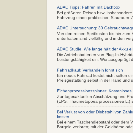
ADAC Tipps: Fahren mit Dachbox
Bei größeren Reisen bzw. insbesondere
Fahrzeug einen praktischen Stauraum. Al
ADAC Untersuchung: 30 Gebrauchtwagen 
Von den reinen Spritkosten bis hin zum 
unterhalten sind vielfältig und in den ver
ADAC Studie: Wie lange hält der Akku ei
Die Antriebsbatterien von Plug-In-Hybr
Leistungsfähigkeit ein. Wie ausgeprägt di
Fahrradkauf: Verhandeln lohnt sich
Ein neues Fahrrad kostet nicht selten ei
Preisgestaltung selbst in der Hand und s.
Eichenprozessionsspinner: Kostenloses
Zur tagesaktuellen Abschätzung und Pr
(EPS, Thaumetopoea processionea L.) so
Bei Verlust von oder Diebstahl von Zahl
lassen
Bei einem Taschendiebstahl oder dem Ve
Bargeld verloren; mit der Geldbörse oder