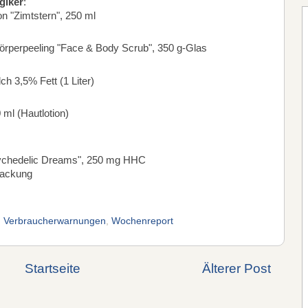
giker
:
on "Zimtstern", 250 ml
rperpeeling "Face & Body Scrub", 350 g-Glas
ch 3,5% Fett (1 Liter)
 ml (Hautlotion)
ychedelic Dreams", 250 mg HHC
Packung
,
Verbraucherwarnungen
,
Wochenreport
Startseite
Älterer Post