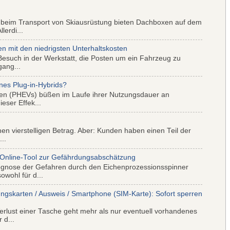
 beim Transport von Skiausrüstung bieten Dachboxen auf dem
lerdi...
mit den niedrigsten Unterhaltskosten
Besuch in der Werkstatt, die Posten um ein Fahrzeug zu
gang...
nes Plug-in-Hybrids?
iden (PHEVs) büßen im Laufe ihrer Nutzungsdauer an
eser Effek...
nen vierstelligen Betrag. Aber: Kunden haben einen Teil der
..
 Online-Tool zur Gefährdungsabschätzung
ognose der Gefahren durch den Eichenprozessionsspinner
wohl für d...
ungskarten / Ausweis / Smartphone (SIM-Karte): Sofort sperren
rlust einer Tasche geht mehr als nur eventuell vorhandenes
 d...