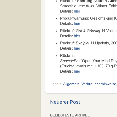
Rückruf /
Achtung, Gluten-Aller
Smoothie
true fruits
Winter Editi
Details:
hier
Produktwarnung: Gesichts-und Kö
Details:
hier
Rückruf:
Gut & Günstig
H-Vollmil
Details:
hier
Rückruf:
Excipial
U Lipolotio, 200
Details:
hier
Rückruf:
Spacejellys
"Open Your Mind Ps
(Fruchtgummis mit HHC), 70 g-
Details:
hier
Labels:
Allgemein
,
Verbraucherhinweise
Neuerer Post
BELIEBTESTE ARTIKEL