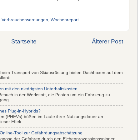
,
Verbraucherwarnungen
,
Wochenreport
Startseite
Älterer Post
 beim Transport von Skiausrüstung bieten Dachboxen auf dem
lerdi...
mit den niedrigsten Unterhaltskosten
Besuch in der Werkstatt, die Posten um ein Fahrzeug zu
gang...
nes Plug-in-Hybrids?
iden (PHEVs) büßen im Laufe ihrer Nutzungsdauer an
eser Effek...
 Online-Tool zur Gefährdungsabschätzung
ognose der Gefahren durch den Eichenprozessionsspinner