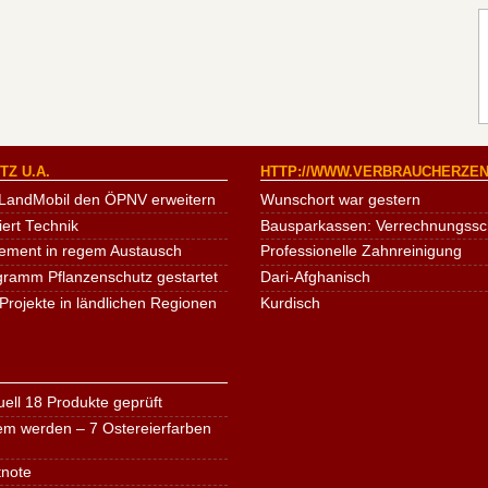
Z U.A.
HTTP://WWW.VERBRAUCHERZEN
LandMobil den ÖPNV erweitern
Wunschort war gestern
iert Technik
Bausparkassen: Verrechnungssche
ement in regem Austausch
Professionelle Zahnreinigung
ogramm Pflanzenschutz gestartet
Dari-Afghanisch
Projekte in ländlichen Regionen
Kurdisch
ell 18 Produkte geprüft
em werden – 7 Ostereierfarben
tnote