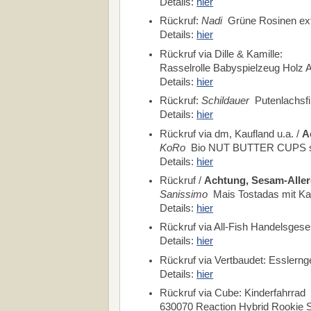
Details:
hier
Rückruf:
Nadi
Grüne Rosinen extr
Details:
hier
Rückruf via Dille & Kamille:
Rasselrolle Babyspielzeug Holz 
Details:
hier
Rückruf:
Schildauer
Putenlachsfil
Details:
hier
Rückruf via dm, Kaufland u.a. /
A
KoRo
Bio NUT BUTTER CUPS salt
Details:
hier
Rückruf /
Achtung, Sesam-Aller
Sanissimo
Mais Tostadas mit Ka
Details:
hier
Rückruf via All-Fish Handelsgesell
Details:
hier
Rückruf via Vertbaudet: Esslernge
Details:
hier
Rückruf via Cube: Kinderfahrrad
630070 Reaction Hybrid Rookie S