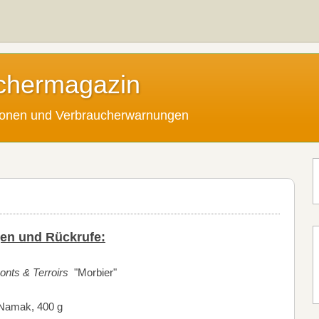
chermagazin
tionen und Verbraucherwarnungen
en und Rückrufe:
nts & Terroirs
"Morbier"
Namak, 400 g