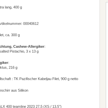
a lang, 400 g
Artikelnummer: 00040612
et, ca. 300 g
chtung, Cashew-Allergiker
:
ed Pistachio, 3 x 13 g
giker
:
ktus, 216 g
schaft : TK Pazifischer Kabeljau Filet, 900 g netto
schirr aus Silikon
LX 400 teamline 2023 27,5 (XS / 13.5")