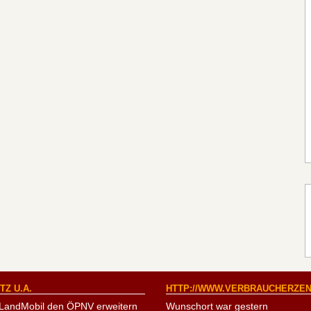
Z U.A.
HTTP://WWW.VERBRAUCHERZEN
LandMobil den ÖPNV erweitern
Wunschort war gestern