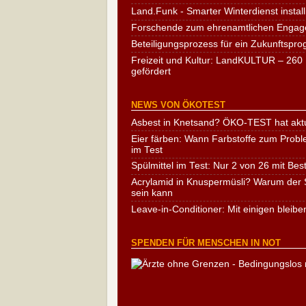
Land.Funk - Smarter Winterdienst install
Forschende zum ehrenamtlichen Engag
Beteiligungsprozess für ein Zukunftspr
Freizeit und Kultur: LandKULTUR – 260 
gefördert
NEWS VON ÖKOTEST
Asbest in Knetsand? ÖKO-TEST hat aktu
Eier färben: Wann Farbstoffe zum Probl
im Test
Spülmittel im Test: Nur 2 von 26 mit Bes
Acrylamid in Knuspermüsli? Warum der S
sein kann
Leave-in-Conditioner: Mit einigen bleibe
SPENDEN FÜR MENSCHEN IN NOT