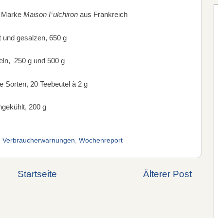
r Marke
Maison Fulchiron
aus Frankreich
t und gesalzen, 650 g
ln, 250 g und 500 g
e Sorten, 20 Teebeutel à 2 g
gekühlt, 200 g
,
Verbraucherwarnungen
,
Wochenreport
Startseite
Älterer Post