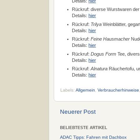
Details:
hier
Rückruf: diverse Wurstwaren de
Details:
hier
Rückruf:
Trilya
Weinblätter, gegar
Details:
hier
Rückruf:
Feine Hausmacher
Nude
Details:
hier
Rückruf:
Dogus Form
Tee, divers
Details:
hier
Rückruf:
Alnatura
Räuchertofu, un
Details:
hier
Labels:
Allgemein
,
Verbraucherhinweise
Neuerer Post
BELIEBTESTE ARTIKEL
ADAC Tipps: Fahren mit Dachbox