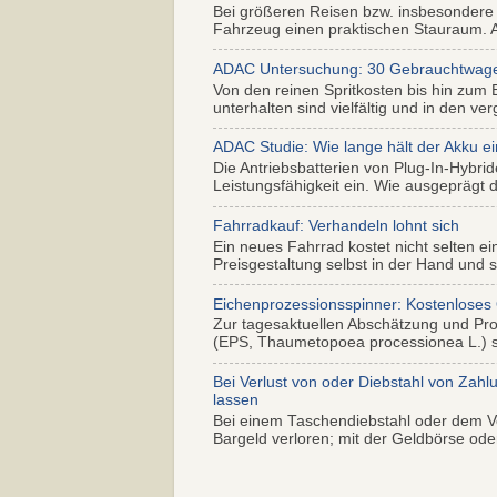
Bei größeren Reisen bzw. insbesondere
Fahrzeug einen praktischen Stauraum. Al
ADAC Untersuchung: 30 Gebrauchtwagen 
Von den reinen Spritkosten bis hin zum 
unterhalten sind vielfältig und in den ver
ADAC Studie: Wie lange hält der Akku ei
Die Antriebsbatterien von Plug-In-Hybr
Leistungsfähigkeit ein. Wie ausgeprägt di
Fahrradkauf: Verhandeln lohnt sich
Ein neues Fahrrad kostet nicht selten ei
Preisgestaltung selbst in der Hand und s.
Eichenprozessionsspinner: Kostenloses
Zur tagesaktuellen Abschätzung und Pr
(EPS, Thaumetopoea processionea L.) so
Bei Verlust von oder Diebstahl von Zahl
lassen
Bei einem Taschendiebstahl oder dem Ve
Bargeld verloren; mit der Geldbörse oder