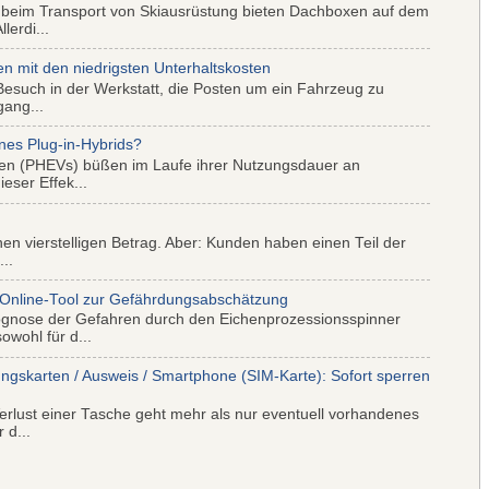
 beim Transport von Skiausrüstung bieten Dachboxen auf dem
lerdi...
mit den niedrigsten Unterhaltskosten
Besuch in der Werkstatt, die Posten um ein Fahrzeug zu
gang...
nes Plug-in-Hybrids?
iden (PHEVs) büßen im Laufe ihrer Nutzungsdauer an
eser Effek...
nen vierstelligen Betrag. Aber: Kunden haben einen Teil der
..
 Online-Tool zur Gefährdungsabschätzung
ognose der Gefahren durch den Eichenprozessionsspinner
wohl für d...
ungskarten / Ausweis / Smartphone (SIM-Karte): Sofort sperren
rlust einer Tasche geht mehr als nur eventuell vorhandenes
 d...