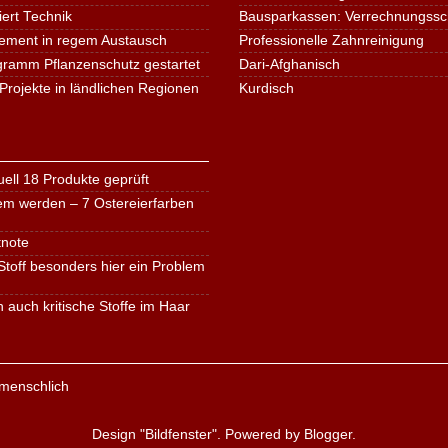
iert Technik
Bausparkassen: Verrechnungssche
ement in regem Austausch
Professionelle Zahnreinigung
ogramm Pflanzenschutz gestartet
Dari-Afghanisch
Projekte in ländlichen Regionen
Kurdisch
ell 18 Produkte geprüft
em werden – 7 Ostereierfarben
tnote
toff besonders hier ein Problem
n auch kritische Stoffe im Haar
Design "Bildfenster". Powered by
Blogger
.