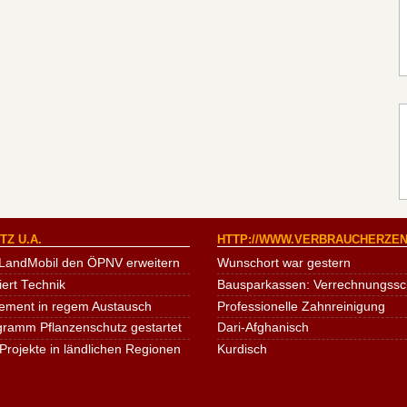
Z U.A.
HTTP://WWW.VERBRAUCHERZEN
LandMobil den ÖPNV erweitern
Wunschort war gestern
iert Technik
Bausparkassen: Verrechnungssche
ement in regem Austausch
Professionelle Zahnreinigung
ogramm Pflanzenschutz gestartet
Dari-Afghanisch
Projekte in ländlichen Regionen
Kurdisch