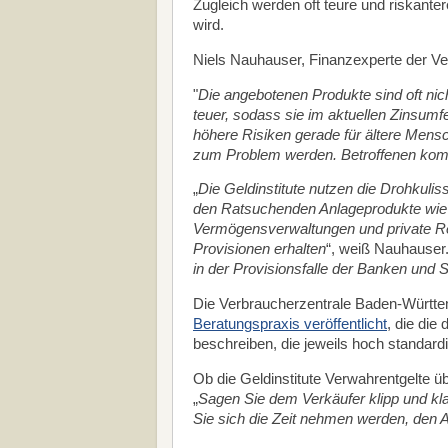
Zugleich werden oft teure und riskanter
wird.
Niels Nauhauser, Finanzexperte der Ver
"
Die angebotenen Produkte sind oft nic
teuer, sodass sie im aktuellen Zinsum
höhere Risiken gerade für ältere Mensc
zum Problem werden.
Betroffenen kom
„
Die Geldinstitute nutzen die Drohkulis
den Ratsuchenden Anlageprodukte wie 
Vermögensverwaltungen und private Re
Provisionen erhalten
“, weiß Nauhauser.
in der Provisionsfalle der Banken und
Die Verbraucherzentrale Baden-Württe
Beratungspraxis veröffentlicht
, die die
beschreiben, die jeweils hoch standard
Ob die Geldinstitute Verwahrentgelte üb
„
Sagen Sie dem Verkäufer klipp und kla
Sie sich die Zeit nehmen werden, den 