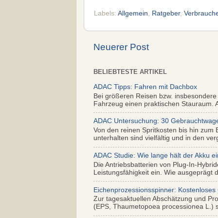
Labels:
Allgemein
,
Ratgeber
,
Verbrauche
Neuerer Post
BELIEBTESTE ARTIKEL
ADAC Tipps: Fahren mit Dachbox
Bei größeren Reisen bzw. insbesondere
Fahrzeug einen praktischen Stauraum. Al
ADAC Untersuchung: 30 Gebrauchtwagen 
Von den reinen Spritkosten bis hin zum 
unterhalten sind vielfältig und in den ver
ADAC Studie: Wie lange hält der Akku ei
Die Antriebsbatterien von Plug-In-Hybr
Leistungsfähigkeit ein. Wie ausgeprägt di
Eichenprozessionsspinner: Kostenloses
Zur tagesaktuellen Abschätzung und Pr
(EPS, Thaumetopoea processionea L.) so