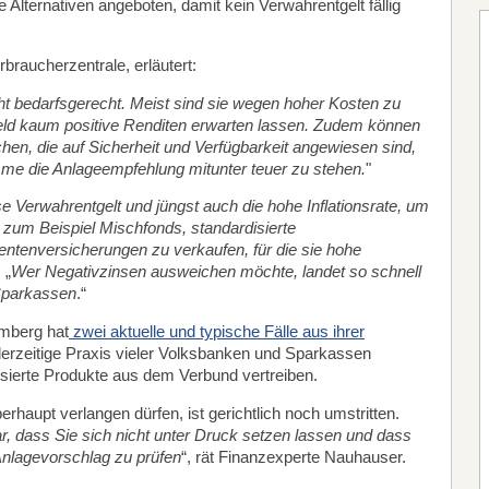
e Alternativen angeboten, damit kein Verwahrentgelt fällig
braucherzentrale, erläutert:
ht bedarfsgerecht. Meist sind sie wegen hoher Kosten zu
feld kaum positive Renditen erwarten lassen. Zudem können
hen, die auf Sicherheit und Verfügbarkeit angewiesen sind,
me die Anlageempfehlung mitunter teuer zu stehen.
"
se Verwahrentgelt und jüngst auch die hohe Inflationsrate, um
zum Beispiel Mischfonds, standardisierte
ntenversicherungen zu verkaufen, für die sie hohe
 „
Wer Negativzinsen ausweichen möchte, landet so schnell
 Sparkassen
.“
mberg hat
zwei aktuelle und typische Fälle aus ihrer
 derzeitige Praxis vieler Volksbanken und Sparkassen
isierte Produkte aus dem Verbund vertreiben.
erhaupt verlangen dürfen, ist gerichtlich noch umstritten.
r, dass Sie sich nicht unter Druck setzen lassen und dass
Anlagevorschlag zu prüfen
“, rät Finanzexperte Nauhauser.