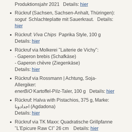
Produktionsjahr 2021 Details:
hier
Rückruf (Sachsen, Sachsen-Anhalt, Thüringen):
sogut
Schlachteplatte mit Sauerkraut. Details:
hier
Rückruf:
Viva Chips
Paprika Style, 100 g
Details:
hier
Rückruf via Molkerei "Laiterie de Vichy":
- Gaperon brebis (Schafkäse)
- Gaperon chèvre (Ziegenkäse)
Details:
hier
Rückruf via Rossmann | Achtung, Soja-
Allergiker:
enerBiO
Kartoffel-Pilz-Taler, 100 g Details:
hier
Rückruf: Halva with Pistachios, 375 g, Marke:
اجدادونا (Agdadona)
Details:
hier
Rückruf via TK Maxx: Quadratische Grillpfanne
"L'Epicure Raw Cl" 26 cm Details:
hier