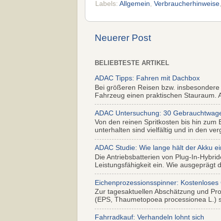
Labels:
Allgemein
,
Verbraucherhinweise
Neuerer Post
BELIEBTESTE ARTIKEL
ADAC Tipps: Fahren mit Dachbox
Bei größeren Reisen bzw. insbesondere
Fahrzeug einen praktischen Stauraum. Al
ADAC Untersuchung: 30 Gebrauchtwagen 
Von den reinen Spritkosten bis hin zum 
unterhalten sind vielfältig und in den ver
ADAC Studie: Wie lange hält der Akku ei
Die Antriebsbatterien von Plug-In-Hybr
Leistungsfähigkeit ein. Wie ausgeprägt di
Eichenprozessionsspinner: Kostenloses
Zur tagesaktuellen Abschätzung und Pr
(EPS, Thaumetopoea processionea L.) so
Fahrradkauf: Verhandeln lohnt sich