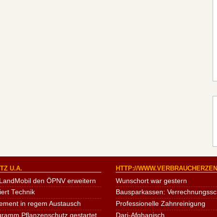
Z U.A.
HTTP://WWW.VERBRAUCHERZEN
LandMobil den ÖPNV erweitern
Wunschort war gestern
iert Technik
Bausparkassen: Verrechnungssche
ement in regem Austausch
Professionelle Zahnreinigung
ogramm Pflanzenschutz gestartet
Dari-Afghanisch