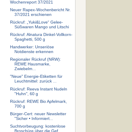
Wochenreport 37/2021
Neuer Rapex-Wochenbericht Nr.
37/2021 erschienen
Rückruf: „Yuki&Love“ Gelee-
Süßwaren Mango und Litschi
Rückruf: Alnatura Dinkel-Vollkorn-
Spaghetti, 500 g
Handwerker: Unseriöse
Notdienste erkennen
Regionaler Rückruf (NRW):
REWE Hausmarke,
Zwiebelm...
"Neue" Energie-Etiketten für
Leuchtmittel: zurück ...
Rückruf: Reeva Instant Nudeln
"Huhn", 60 g
Rückruf: REWE Bio Apfelmark,
700 g
Bürger-Cert: neuer Newsletter
"Sicher • Informiert...
Suchtvorbeugung: kostenlose
Broschüre über die Gef...