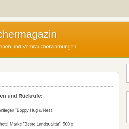
chermagazin
tionen und Verbraucherwarnungen
en und Rückrufe:
enliegen "Boppy Hug & Nest"
etti, Marke "Beste Landqualität", 500 g