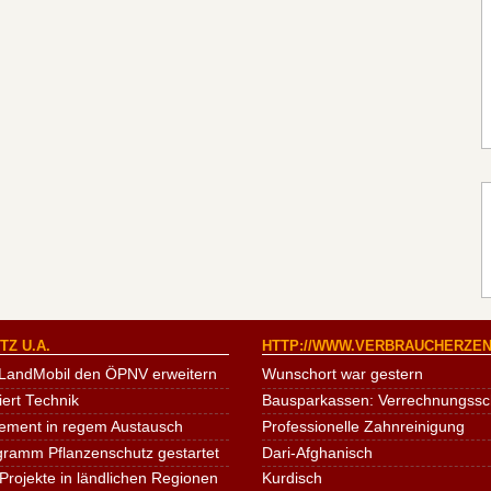
Z U.A.
HTTP://WWW.VERBRAUCHERZEN
LandMobil den ÖPNV erweitern
Wunschort war gestern
iert Technik
Bausparkassen: Verrechnungssche
ement in regem Austausch
Professionelle Zahnreinigung
ogramm Pflanzenschutz gestartet
Dari-Afghanisch
Projekte in ländlichen Regionen
Kurdisch