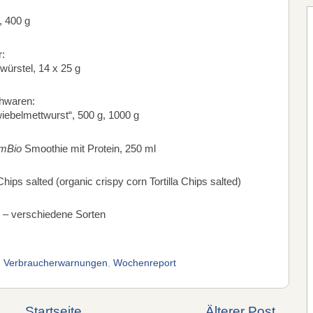
 400 g
r:
würstel, 14 x 25 g
chwaren:
iebelmettwurst“, 500 g, 1000 g
mBio
Smoothie mit Protein, 250 ml
 Chips salted (organic crispy corn Tortilla Chips salted)
– verschiedene Sorten
,
Verbraucherwarnungen
,
Wochenreport
Startseite
Älterer Post