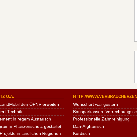
Z U.A.
HTTP://WWW.VERBRAUCHERZEN
LandMobil den ÖPNV erweitern
Wunschort war gestern
iert Technik
Bausparkassen: Verrechnungssche
ement in regem Austausch
Professionelle Zahnreinigung
ogramm Pflanzenschutz gestartet
Dari-Afghanisch
Projekte in ländlichen Regionen
Kurdisch