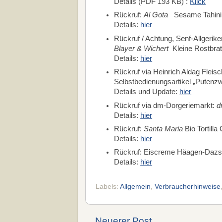
Details (PDF 193 KB) :
Klick
Rückruf:
Al Gota
Sesame Tahini,
Details:
hier
Rückruf / Achtung, Senf-Allgerike
Blayer & Wichert
Kleine Rostbrat
Details:
hier
Rückruf via Heinrich Aldag Fleis
Selbstbedienungsartikel „Putenzw
Details und Update:
hier
Rückruf via dm-Dorgeriemarkt:
d
Details:
hier
Rückruf:
Santa Maria
Bio Tortilla
Details:
hier
Rückruf: Eiscreme Häagen-Dazs 
Details:
hier
Labels:
Allgemein
,
Verbraucherhinweise
Neuerer Post