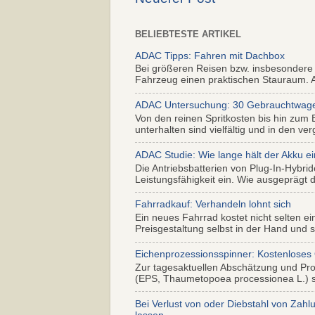
BELIEBTESTE ARTIKEL
ADAC Tipps: Fahren mit Dachbox
Bei größeren Reisen bzw. insbesondere
Fahrzeug einen praktischen Stauraum. Al
ADAC Untersuchung: 30 Gebrauchtwagen 
Von den reinen Spritkosten bis hin zum 
unterhalten sind vielfältig und in den ver
ADAC Studie: Wie lange hält der Akku ei
Die Antriebsbatterien von Plug-In-Hybr
Leistungsfähigkeit ein. Wie ausgeprägt di
Fahrradkauf: Verhandeln lohnt sich
Ein neues Fahrrad kostet nicht selten ei
Preisgestaltung selbst in der Hand und s.
Eichenprozessionsspinner: Kostenloses
Zur tagesaktuellen Abschätzung und Pr
(EPS, Thaumetopoea processionea L.) so
Bei Verlust von oder Diebstahl von Zahl