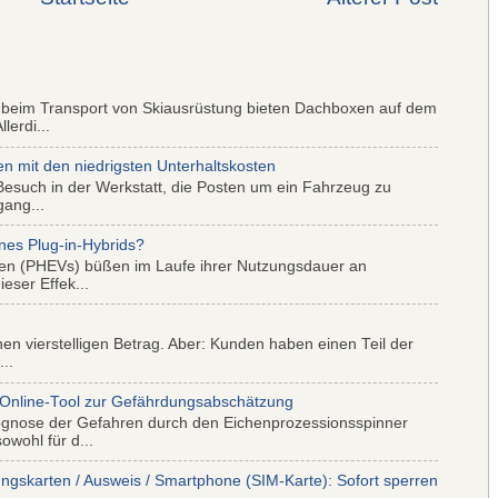
 beim Transport von Skiausrüstung bieten Dachboxen auf dem
lerdi...
mit den niedrigsten Unterhaltskosten
Besuch in der Werkstatt, die Posten um ein Fahrzeug zu
gang...
nes Plug-in-Hybrids?
iden (PHEVs) büßen im Laufe ihrer Nutzungsdauer an
eser Effek...
nen vierstelligen Betrag. Aber: Kunden haben einen Teil der
..
 Online-Tool zur Gefährdungsabschätzung
ognose der Gefahren durch den Eichenprozessionsspinner
wohl für d...
ungskarten / Ausweis / Smartphone (SIM-Karte): Sofort sperren