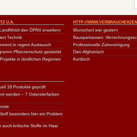
Z U.A.
HTTP://WWW.VERBRAUCHERZEN
LandMobil den ÖPNV erweitern
Wunschort war gestern
iert Technik
Bausparkassen: Verrechnungssche
ement in regem Austausch
Professionelle Zahnreinigung
ogramm Pflanzenschutz gestartet
Dari-Afghanisch
Projekte in ländlichen Regionen
Kurdisch
ell 18 Produkte geprüft
em werden – 7 Ostereierfarben
tnote
toff besonders hier ein Problem
n auch kritische Stoffe im Haar