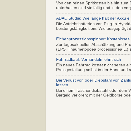
Von den reinen Spritkosten bis hin zum 
unterhalten sind vielfältig und in den ver
ADAC Studie: Wie lange hält der Akku ei
Die Antriebsbatterien von Plug-In-Hybr
Leistungsfähigkeit ein. Wie ausgeprägt di
Eichenprozessionsspinner: Kostenloses
Zur tagesaktuellen Abschätzung und Pr
(EPS, Thaumetopoea processionea L.) so
Fahrradkauf: Verhandeln lohnt sich
Ein neues Fahrrad kostet nicht selten ei
Preisgestaltung selbst in der Hand und s.
Bei Verlust von oder Diebstahl von Zahl
lassen
Bei einem Taschendiebstahl oder dem Ve
Bargeld verloren; mit der Geldbörse oder