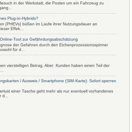
Besuch in der Werkstatt, die Posten um ein Fahrzeug zu
gang...
nes Plug-in-Hybrids?
iden (PHEVs) büßen im Laufe ihrer Nutzungsdauer an
eser Effek...
 Online-Tool zur Gefährdungsabschätzung
ognose der Gefahren durch den Eichenprozessionsspinner
wohl für d...
nen vierstelligen Betrag. Aber: Kunden haben einen Teil der
..
ungskarten / Ausweis / Smartphone (SIM-Karte): Sofort sperren
rlust einer Tasche geht mehr als nur eventuell vorhandenes
 d...