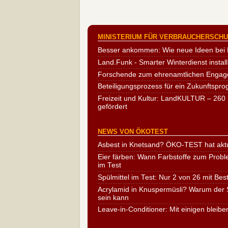
MINISTERIUM FÜR VERBRAUCHERSCHUT
Besser ankommen: Wie neue Ideen bei 
Land.Funk - Smarter Winterdienst install
Forschende zum ehrenamtlichen Engag
Beteiligungsprozess für ein Zukunftspr
Freizeit und Kultur: LandKULTUR – 260 
gefördert
NEWS VON ÖKOTEST
Asbest in Knetsand? ÖKO-TEST hat aktu
Eier färben: Wann Farbstoffe zum Probl
im Test
Spülmittel im Test: Nur 2 von 26 mit Bes
Acrylamid in Knuspermüsli? Warum der S
sein kann
Leave-in-Conditioner: Mit einigen bleibe