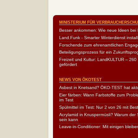
MINISTERIUM FÜR VERBRAUCHERSCHUT
Besser ankommen: Wie neue Ideen bei 
Land.Funk - Smarter Winterdienst install
Forschende zum ehrenamtlichen Engag
Beteiligungsprozess für ein Zukunftspr
Freizeit und Kultur: LandKULTUR – 260 
gefördert
NEWS VON ÖKOTEST
Asbest in Knetsand? ÖKO-TEST hat aktu
Eier färben: Wann Farbstoffe zum Probl
im Test
Spülmittel im Test: Nur 2 von 26 mit Bes
Acrylamid in Knuspermüsli? Warum der S
sein kann
Leave-in-Conditioner: Mit einigen bleibe