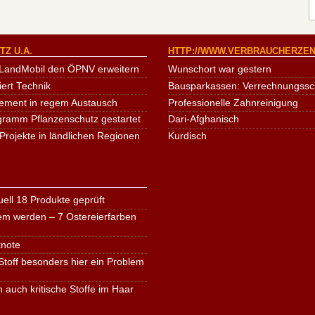
Z U.A.
HTTP://WWW.VERBRAUCHERZEN
LandMobil den ÖPNV erweitern
Wunschort war gestern
iert Technik
Bausparkassen: Verrechnungssche
ement in regem Austausch
Professionelle Zahnreinigung
ogramm Pflanzenschutz gestartet
Dari-Afghanisch
Projekte in ländlichen Regionen
Kurdisch
ell 18 Produkte geprüft
em werden – 7 Ostereierfarben
tnote
toff besonders hier ein Problem
n auch kritische Stoffe im Haar