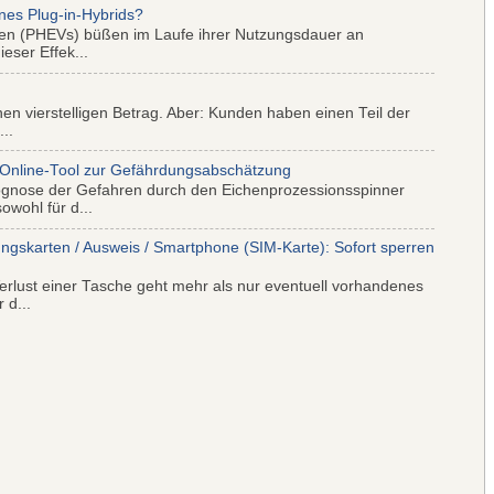
nes Plug-in-Hybrids?
iden (PHEVs) büßen im Laufe ihrer Nutzungsdauer an
eser Effek...
nen vierstelligen Betrag. Aber: Kunden haben einen Teil der
..
 Online-Tool zur Gefährdungsabschätzung
ognose der Gefahren durch den Eichenprozessionsspinner
wohl für d...
ungskarten / Ausweis / Smartphone (SIM-Karte): Sofort sperren
rlust einer Tasche geht mehr als nur eventuell vorhandenes
 d...