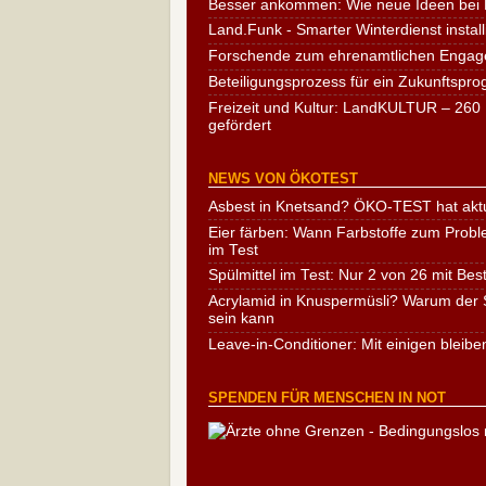
Besser ankommen: Wie neue Ideen bei 
Land.Funk - Smarter Winterdienst install
Forschende zum ehrenamtlichen Engag
Beteiligungsprozess für ein Zukunftspr
Freizeit und Kultur: LandKULTUR – 260 
gefördert
NEWS VON ÖKOTEST
Asbest in Knetsand? ÖKO-TEST hat aktu
Eier färben: Wann Farbstoffe zum Probl
im Test
Spülmittel im Test: Nur 2 von 26 mit Bes
Acrylamid in Knuspermüsli? Warum der S
sein kann
Leave-in-Conditioner: Mit einigen bleibe
SPENDEN FÜR MENSCHEN IN NOT