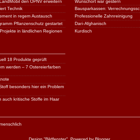
LandMobil den ÖPNV erweitern
Wunschort war gestern
iert Technik
Bausparkassen: Verrechnungssche
ement in regem Austausch
Professionelle Zahnreinigung
ogramm Pflanzenschutz gestartet
Dari-Afghanisch
Projekte in ländlichen Regionen
Kurdisch
ell 18 Produkte geprüft
em werden – 7 Ostereierfarben
tnote
toff besonders hier ein Problem
n auch kritische Stoffe im Haar
Design "Bildfenster". Powered by
Blogger
.