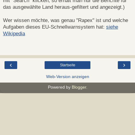
mit "Search" klicken; so erhält man nur die Berichte für
das ausgewählte Land heraus-gefiltert und angezeigt.)
Wer wissen möchte, was genau "Rapex" ist und welche
Aufgaben dieses EU-Schnellwarnsystem hat:
siehe
Wikipedia
‹
›
Startseite
Web-Version anzeigen
Powered by
Blogger
.