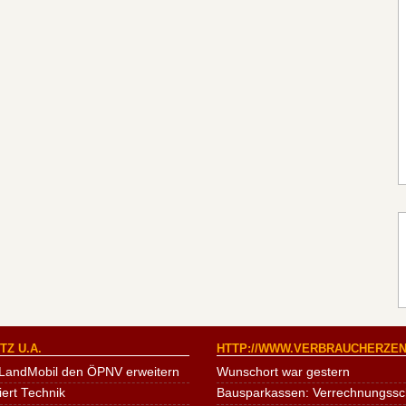
Z U.A.
HTTP://WWW.VERBRAUCHERZEN
LandMobil den ÖPNV erweitern
Wunschort war gestern
iert Technik
Bausparkassen: Verrechnungssche