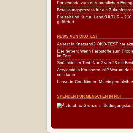
Forschende zum ehrenamtlichen Engag
Beteiligungsprozess für ein Zukunftspr
Freizeit und Kultur: LandKULTUR – 260 
gefördert
NEWS VON ÖKOTEST
Asbest in Knetsand? ÖKO-TEST hat aktu
Eier färben: Wann Farbstoffe zum Probl
im Test
Spülmittel im Test: Nur 2 von 26 mit Bes
Acrylamid in Knuspermüsli? Warum der S
sein kann
Leave-in-Conditioner: Mit einigen bleibe
SPENDEN FÜR MENSCHEN IN NOT