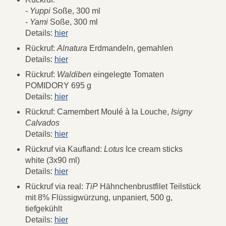
- Yuppi
Soße, 300 ml
- Yami
Soße, 300 ml
Details:
hier
Rückruf:
Alnatura
Erdmandeln, gemahlen
Details:
hier
Rückruf:
Waldiben
eingelegte Tomaten
POMIDORY 695 g
Details:
hier
Rückruf: Camembert Moulé à la Louche,
Isigny
Calvados
Details:
hier
Rückruf via Kaufland:
Lotus
Ice cream sticks
white (3x90 ml)
Details:
hier
Rückruf via real:
TiP
Hähnchenbrustfilet Teilstück
mit 8% Flüssigwürzung, unpaniert, 500 g,
tiefgekühlt
Details:
hier