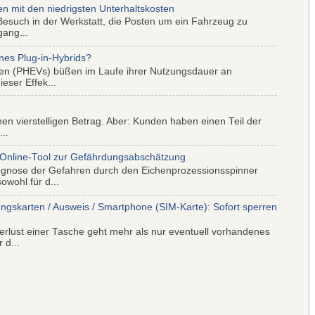
mit den niedrigsten Unterhaltskosten
Besuch in der Werkstatt, die Posten um ein Fahrzeug zu
gang...
nes Plug-in-Hybrids?
iden (PHEVs) büßen im Laufe ihrer Nutzungsdauer an
eser Effek...
nen vierstelligen Betrag. Aber: Kunden haben einen Teil der
..
 Online-Tool zur Gefährdungsabschätzung
ognose der Gefahren durch den Eichenprozessionsspinner
wohl für d...
ungskarten / Ausweis / Smartphone (SIM-Karte): Sofort sperren
rlust einer Tasche geht mehr als nur eventuell vorhandenes
 d...