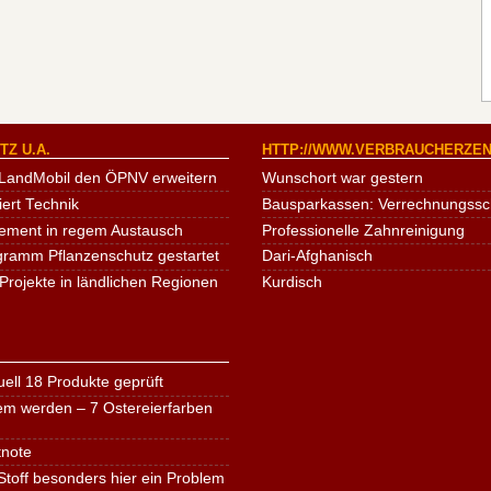
Z U.A.
HTTP://WWW.VERBRAUCHERZEN
LandMobil den ÖPNV erweitern
Wunschort war gestern
iert Technik
Bausparkassen: Verrechnungssche
ement in regem Austausch
Professionelle Zahnreinigung
ogramm Pflanzenschutz gestartet
Dari-Afghanisch
Projekte in ländlichen Regionen
Kurdisch
ell 18 Produkte geprüft
em werden – 7 Ostereierfarben
tnote
toff besonders hier ein Problem