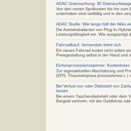
ADAC Untersuchung: 30 Gebrauchtwagen 
Von den reinen Spritkosten bis hin zum 
unterhalten sind vielfältig und in den ver
ADAC Studie: Wie lange hält der Akku ei
Die Antriebsbatterien von Plug-In-Hybr
Leistungsfähigkeit ein. Wie ausgeprägt di
Fahrradkauf: Verhandeln lohnt sich
Ein neues Fahrrad kostet nicht selten ei
Preisgestaltung selbst in der Hand und s.
Eichenprozessionsspinner: Kostenloses
Zur tagesaktuellen Abschätzung und Pr
(EPS, Thaumetopoea processionea L.) so
Bei Verlust von oder Diebstahl von Zahl
lassen
Bei einem Taschendiebstahl oder dem Ve
Bargeld verloren; mit der Geldbörse oder