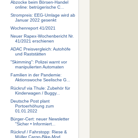
Abzocke beim Börsen-Handel
online: betrügerische C...
Strompreis: EEG-Umlage wird ab
Januar 2022 gesenkt
Wochenreport 41/2021
Neuer Rapex-Wochenbericht Nr.
41/2021 erschienen
ADAC Preisvergleich: Autohöfe
und Raststätten
"Skimming": Polizei warnt vor
manipulierten Automaten
Familien in der Pandemie:
Aktionswoche Seelische G...
Rückruf via Thule: Zubehör für
Kinderwagen / Buggy...
Deutsche Post plant
Portoerhöhung zum
01.01.2022
Bürger-Cert: neuer Newsletter
"Sicher • Informiert...
Rückruf / Fahrstopp: Riese &
Müller Cargo-Bike-Mod...